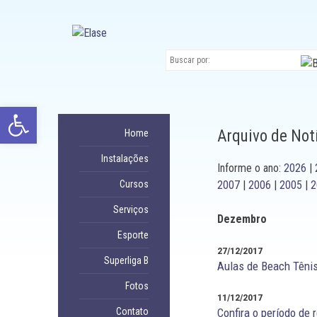
Ir
para
conteúdo
Abrir a barra de ferramentas
Arquivo de Not
Home
Instalações
Informe o ano:
2026
|
Cursos
2007
|
2006
|
2005
|
2
Serviços
Dezembro
Esporte
27/12/2017
Superliga B
Aulas de Beach Têni
Fotos
11/12/2017
Confira o período de
Contato