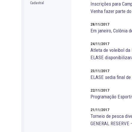
Inscrições para Camp
Venha fazer parte d
28/11/2017
Em janeiro, Colônia
24/11/2017
Atleta de voleibol d
ELASE disponibilizar
23/11/2017
ELASE sedia final de
22/11/2017
Programação Esporti
21/11/2017
Torneio de pesca div
GENERAL RESERVE – u