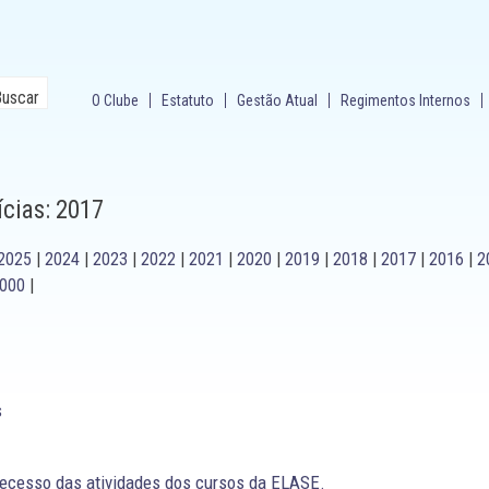
O Clube
Estatuto
Gestão Atual
Regimentos Internos
ícias: 2017
2025
|
2024
|
2023
|
2022
|
2021
|
2020
|
2019
|
2018
|
2017
|
2016
|
2
000
|
s
 recesso das atividades dos cursos da ELASE.