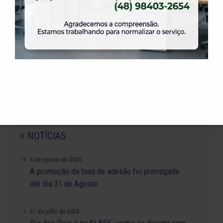
Data: 20/05/2017
Jogo: ELASE 3 X 0 ADVV / FMD Rio do Sul
Data: 20/05/2017
+ NOTÍCIAS
4 de agosto de 2026
A promoção da taxa de adesão foi prorrogada
até dia 31 de Agosto.
31 de julho de 2026