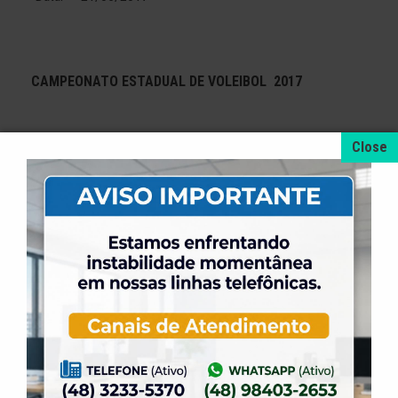
CAMPEONATO ESTADUAL DE VOLEIBOL 2017
Categoria Mirim
Jogo: ELASE 0 X 3 ABC Voleibol /FME Baln. Camboriú
Data: 19/05/2017
Jogo: ELASE 0 X 3 ABEL / Havan FME