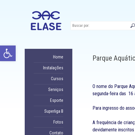
Ir
para
conteúdo
Abrir a barra de ferramentas
Parque Aquátic
Home
Instalações
Cursos
O nome do Parque Aquá
Serviços
segunda-feira das 16 à
Esporte
Para ingresso do assoc
Superliga B
Fotos
A frequência de crian
devidamente inscrito
Contato