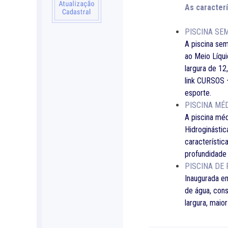
As caracterí
PISCINA SE
A piscina sem
ao Meio Líqui
largura de 12
link CURSOS –
esporte.
PISCINA MÉ
A piscina méd
Hidroginástic
característic
profundidade 
PISCINA DE
Inaugurada em
de água, con
largura, mai