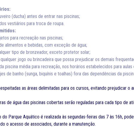
rios:
uveiro (ducha) antes de entrar nas piscinas;
 dos vestiários para troca de roupa.
mitidos:
jetos para recreação nas piscinas;
de alimentos e bebidas, com exceção de água;
alquer tipo de bronzeador, exceto protetor solar;
e qualquer jogo ou brincadeira que possa prejudicar os demais frequenta
o da piscina média para recreação, nos horários estabelecidos para aulas 
ajes de banho (sunga, biquínis e toalhas) fora das dependências da piscin
espeitadas as áreas delimitadas para os cursos, evitando prejudicar o 
as de água das piscinas cobertas serão reguladas para cada tipo de at
do Parque Aquático é realizada às segundas-feiras das 7 às 16h, poden
ido o acesso de associados, durante a manutenção.