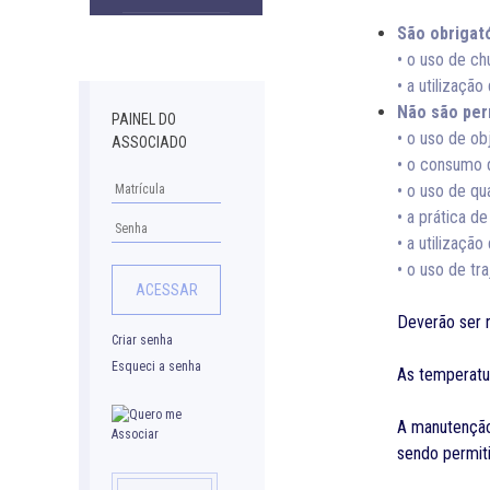
Downloads
São obrigató
• o uso de ch
• a utilização
Não são per
PAINEL DO
• o uso de ob
ASSOCIADO
• o consumo 
• o uso de qu
• a prática d
• a utilizaçã
• o uso de tr
Deverão ser r
Criar senha
Esqueci a senha
As temperatur
A manutenção 
sendo permit