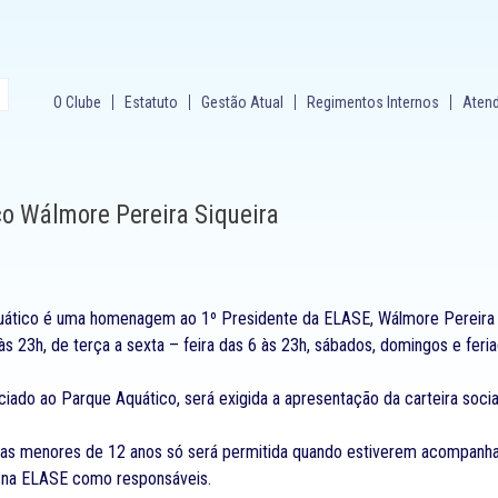
O Clube
Estatuto
Gestão Atual
Regimentos Internos
Aten
o Wálmore Pereira Siqueira
tico é uma homenagem ao 1º Presidente da ELASE, Wálmore Pereira Siq
s 23h, de terça a sexta – feira das 6 às 23h, sábados, domingos e feri
iado ao Parque Aquático, será exigida a apresentação da carteira social 
ças menores de 12 anos só será permitida quando estiverem acompanha
s na ELASE como responsáveis.