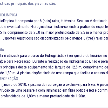
sticas principais das piscinas são:
MIOLÍMPICA
iolímpica é composta por 6 (seis) raias, é térmica. Seu uso é destina
do e eventualmente Hidroginástica. Incluiu-se ainda a prática do esport
,5 m, comprimento de 25,0 m, maior profundidade de 2,5 m e menor pro
 Esportes Aquáticos) são disponibilizadas pelo menos 3 (três) raias p
DIA
ia é utilizada para o curso de Hidroginástica (ver quadro de horários
a); e para Recreação. Durante a realização da Hidroginástica, não é per
as principais deste equipamento são: largura de 12,5 m, comprimento d
de 1,30 m. A piscina dispõe ainda de uma rampa que facilita o acesso 
 RECREAÇÃO
 janeiro de 2010, a piscina de recreação é exclusiva para lazer. A pis
strução de uma passarela com iluminação em fibra óptica e led e corri
or profundidade de 1,80m e menor profundidade de 1,20m.