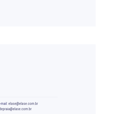
-mail:
elase@elase.com.br
depraia@elase.com.br