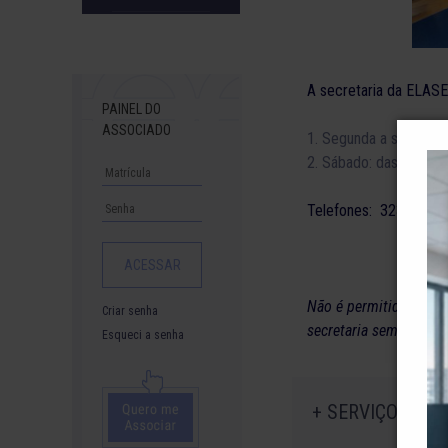
Downloads
A secretaria da ELASE
PAINEL DO
ASSOCIADO
1. Segunda a sexta-fei
2. Sábado: das 09 às 1
Telefones: 3234-2986
Não é permitido o uso 
Criar senha
secretaria sem camisa
Esqueci a senha
+ SERVIÇOS