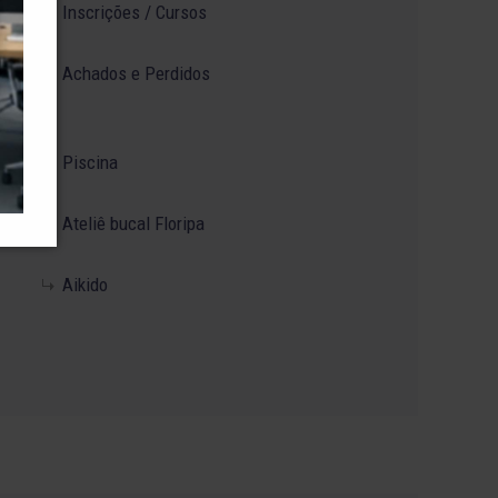
Inscrições / Cursos
/
Achados e Perdidos
Piscina
Ateliê bucal Floripa
Aikido