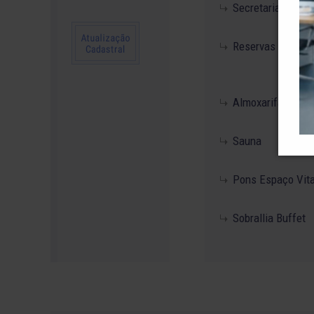
Secretaria
Reservas / Insta
Almoxarifado
Sauna
Pons Espaço Vita
Sobrallia Buffet