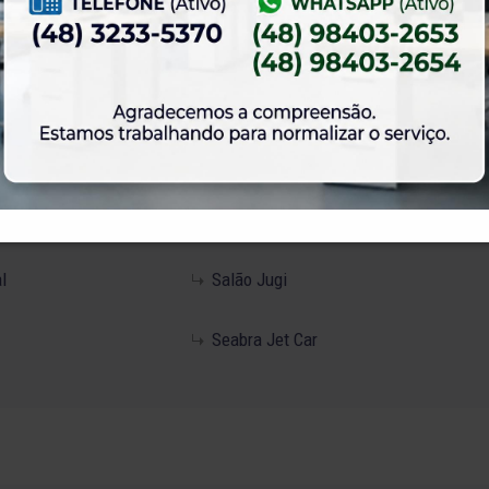
Carteira Social
lações Sociais
Reservas / Quadras de Tênis/ Squash
Padel
Estacionamento
Jujuba Festa Infantil
l
Salão Jugi
Seabra Jet Car