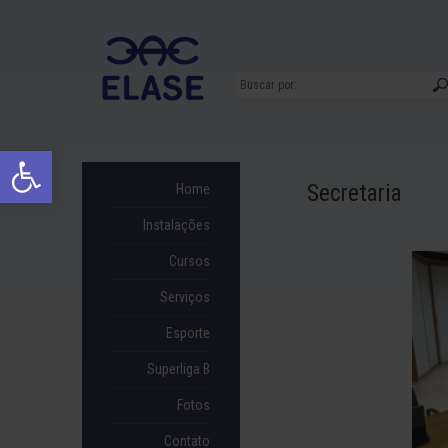
Ir
para
conteúdo
Abrir a barra de ferramentas
Secretaria
Home
Instalações
Cursos
Serviços
Esporte
Superliga B
Fotos
Contato