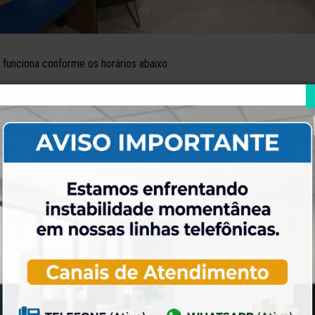
 funciona conforme os horários abaixo:
ra: das 9h às 19h
2 h
 –
3234-2089
de trajes de banho (sunga, biquínis e toalhas) no interior da secretari
.