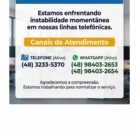
Vôlei Master
Vôlei Escolinha
Natação
Hidroginástica
Adaptação ao Meio Líquido
Tênis de Campo
Musculação
Yoga