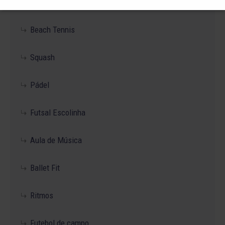
Patinação
Beach Tennis
Squash
Pádel
Futsal Escolinha
Aula de Música
Ballet Fit
Ritmos
Futebol de campo