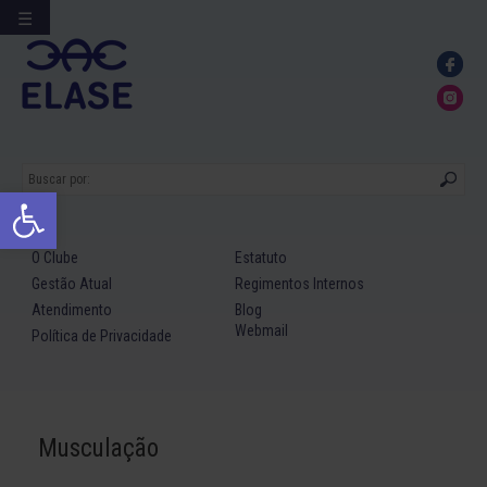
☰
Ir
para
conteúdo
Abrir a barra de ferramentas
O Clube
Estatuto
Gestão Atual
Regimentos Internos
Atendimento
Blog
Webmail
Política de Privacidade
Musculação