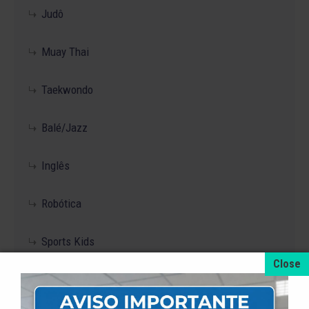
Judô
Muay Thai
Taekwondo
Balé/Jazz
Inglês
Robótica
Sports Kids
Iniciação ao treinamento de futsal