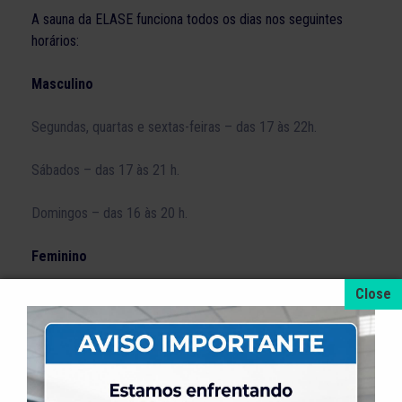
A sauna da ELASE funciona todos os dias nos seguintes
horários:
Masculino
Segundas, quartas e sextas-feiras – das 17 às 22h.
Sábados – das 17 às 21 h.
Domingos – das 16 às 20 h.
Feminino
Terça e Quinta – das 17 às 21h.
Sábados – das 14 às 16:30 h.