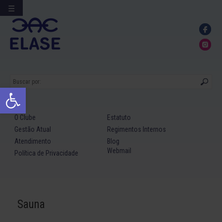
☰
Ir
para
conteúdo
Abrir a barra de ferramentas
O Clube
Estatuto
Gestão Atual
Regimentos Internos
Atendimento
Blog
Webmail
Política de Privacidade
Sauna