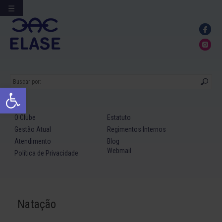
☰
Ir
para
conteúdo
Abrir a barra de ferramentas
O Clube
Estatuto
Gestão Atual
Regimentos Internos
Atendimento
Blog
Webmail
Política de Privacidade
Natação