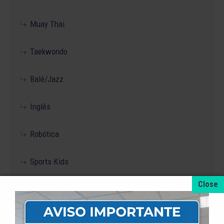
Muay Thai
Taekwondo
Balé/Jazz
Inglês
Robótica
Sports Kids
Iniciação ao treinamento de futsal
Vôlei Master