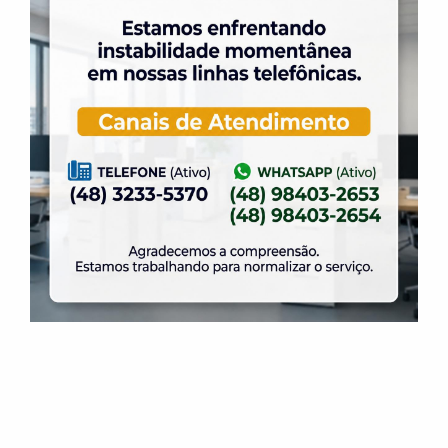
Vôlei Escolinha
Natação
Hidroginástica
Adaptação ao Meio Líquido
Tênis de Campo
Musculação
Yoga
Patinação