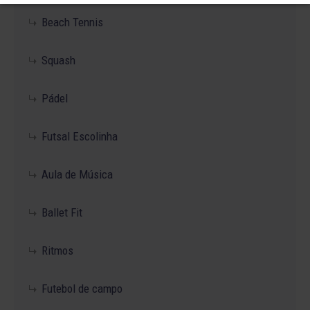
Beach Tennis
Squash
Pádel
Futsal Escolinha
Aula de Música
Ballet Fit
Ritmos
Futebol de campo