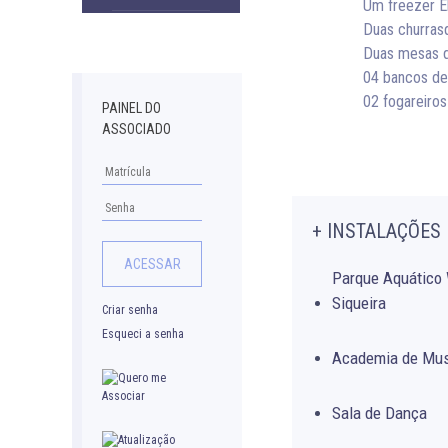
Um freezer El
Downloads
Duas churrasq
Duas mesas de
04 bancos de
02 fogareiro
PAINEL DO
ASSOCIADO
+ INSTALAÇÕES
Parque Aquático 
Siqueira
Criar senha
Esqueci a senha
Academia de Mu
Sala de Dança