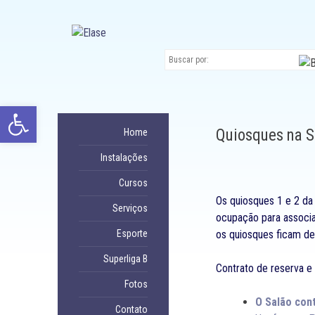
Ir
para
conteúdo
Abrir a barra de ferramentas
Quiosques na S
Home
Instalações
Cursos
Os quiosques 1 e 2 da
Serviços
ocupação para associa
Esporte
os quiosques ficam de
Superliga B
Contrato de reserva e 
Fotos
O Salão con
Contato