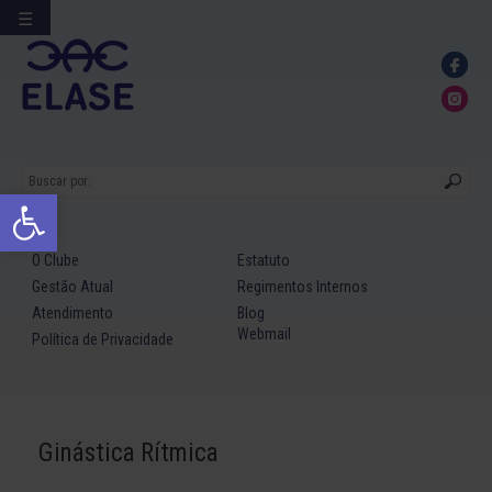
☰
Ir
para
conteúdo
Abrir a barra de ferramentas
O Clube
Estatuto
Gestão Atual
Regimentos Internos
Atendimento
Blog
Webmail
Política de Privacidade
Ginástica Rítmica