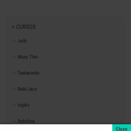
+ CURSOS
Judô
Muay Thai
Taekwondo
Balé/Jazz
Inglês
Robótica