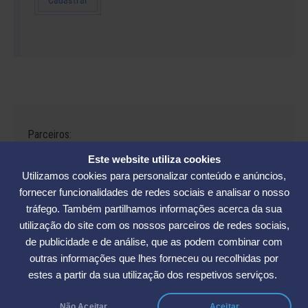
Parceiros:
Este website utiliza cookies
Utilizamos cookies para personalizar conteúdo e anúncios,
fornecer funcionalidades de redes sociais e analisar o nosso
tráfego. Também partilhamos informações acerca da sua
Avenida César Seara, 560 - Florianópolis | Telefones: (48) 3234-2986
utilização do site com os nossos parceiros de redes sociais,
- (48) 3234-2089 - (48) 3233-5370. | E-mail:
elase@elase.com.br
de publicidade e de análise, que as podem combinar com
Sede de Praia: Rua Elke Hering, 70, Barra da Lagoa - Florianópolis |
outras informações que lhes forneceu ou recolhidas por
Telefone 48 3365-5789 | E-mail:
sedepraia@elase.com.br
estes a partir da sua utilização dos respetivos serviços.
Não Aceitar
Aceitar