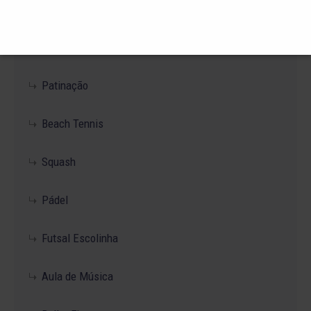
Musculação
Yoga
Patinação
Beach Tennis
Squash
Pádel
Futsal Escolinha
Aula de Música