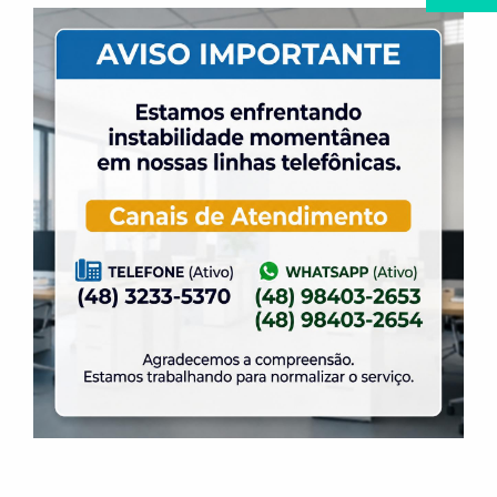
Sports Kids
Iniciação ao treinamento de futsal
Vôlei Master
Vôlei Escolinha
Natação
Hidroginástica
Adaptação ao Meio Líquido
Tênis de Campo