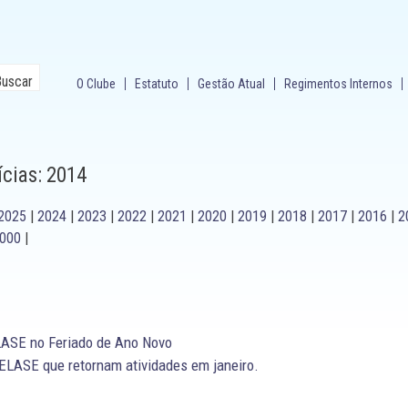
O Clube
Estatuto
Gestão Atual
Regimentos Internos
ícias: 2014
2025
|
2024
|
2023
|
2022
|
2021
|
2020
|
2019
|
2018
|
2017
|
2016
|
2
000
|
ASE no Feriado de Ano Novo
 ELASE que retornam atividades em janeiro.