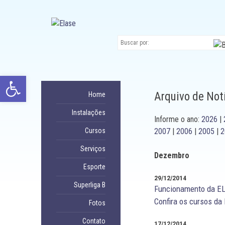
Ir
para
conteúdo
Abrir a barra de ferramentas
Arquivo de Not
Home
Instalações
Informe o ano:
2026
|
Cursos
2007
|
2006
|
2005
|
2
Serviços
Dezembro
Esporte
29/12/2014
Superliga B
Funcionamento da EL
Confira os cursos da
Fotos
Contato
17/12/2014