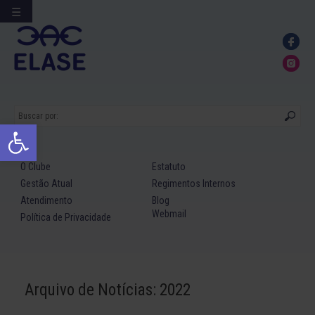
☰
Ir
para
conteúdo
Abrir a barra de ferramentas
O Clube
Estatuto
Gestão Atual
Regimentos Internos
Atendimento
Blog
Webmail
Política de Privacidade
Arquivo de Notícias: 2022