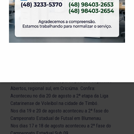
30/08/2022
Aconteceu em Porto Alegre, a etapa do Circuito
Brasileiro de Tênis de Mesa, TMB CHALLENGE PLUS.
Neste final de semana o time feminino sub15 de vôlei da
ELASE, jogou na 2ª etapa do Campeonato Estadual, em
Balneário Camboriú.
O time sub17 de vôlei da ELASE participou da 2ª etapa
da Liga Catarinense, em Timbó.
Nos dias 26 e 27 aconteceu a 2ª fase do returno do
Campeonato Estadual de Futsal sub 13.
O time de voleibol sub 19, participou dos Joguinhos
Abertos, regional sul, em Criciúma. Confira:
Aconteceu no dia 20 de agosto a 2ª etapa da Liga
Catarinense de Voleibol na cidade de Timbó.
Nos dia 19 e 20 de agosto aconteceu a 2ª fase do
Campeonato Estadual de Futsal em Blumenau.
Nos dias 17 e 18 de agosto aconteceu a 2ª fase do
Campeonato Estadual Sub 09.