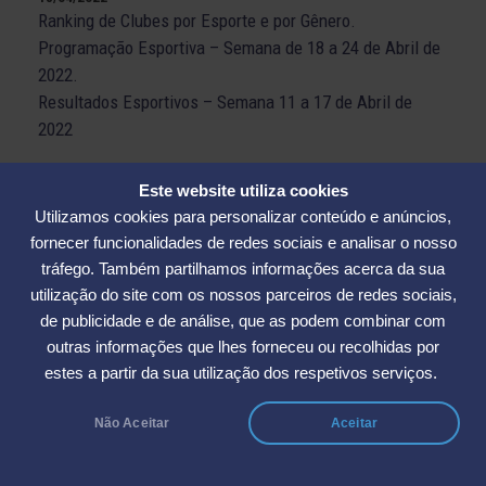
Ranking de Clubes por Esporte e por Gênero.
Programação Esportiva – Semana de 18 a 24 de Abril de
2022.
Resultados Esportivos – Semana 11 a 17 de Abril de
2022
15/04/2022
Este website utiliza cookies
Nos dias 09 e 10 de Abril a Elase sediou a 1ª etapa do
Utilizamos cookies para personalizar conteúdo e anúncios,
Campeonato Estadual de Voleibol Masculino Sub 17.
fornecer funcionalidades de redes sociais e analisar o nosso
tráfego. Também partilhamos informações acerca da sua
12/04/2022
utilização do site com os nossos parceiros de redes sociais,
ELASE convoca os associados para as Assembleias
de publicidade e de análise, que as podem combinar com
gerais e serem realizadas no dia 18/04/2022.
outras informações que lhes forneceu ou recolhidas por
estes a partir da sua utilização dos respetivos serviços.
11/04/2022
O futsal da ELASE representou o Clube no Campeonato
Estadual e na Copa Catarinense.
Não Aceitar
Aceitar
Confira o horário de funcionamento da ELASE para o
feriado de Páscoa.