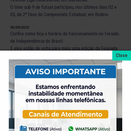
O time sub 9 de futsal participou, nos últimos dias 02 e
03, da 2ª fase do Campeonato Estadual, em Rodeio.
05/09/2022
Confira como fica o horário de funcionamento no Feriado
da Independência do Brasil.
E eles estão de volta para mais uma edição da Feijoada
na ELASE.
A ELASE é campeã do regional sul dos joguinhos abertos
de vôlei masculino.
Programação Esportiva – Semana 05/09 a 11/09.
Resultados Esportivos – Semana 29/08 a 04/09.
04/09/2022
Nos dias 03/04 de Junho nossas equipes de futsal foram
a Jaraguá e Chapecó, confira os resultados:
Agosto