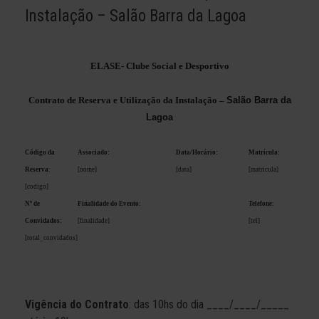
Instalação – Salão Barra da Lagoa
ELASE- Clube Social e Desportivo
Contrato de Reserva e Utilização da Instalação –
Salão Barra da
Lagoa
Código da
Associado:
Data/Horário:
Matrícula:
Reserva
:
[nome]
[data]
[matricula]
[codigo]
Nº de
Finalidade do Evento:
Telefone:
Convidados:
[finalidade]
[tel]
[total_convidados]
Vigência do Contrato
: das 10hs do dia ____/____/_____