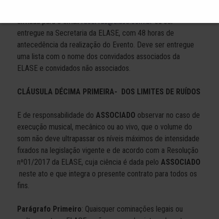
Parágrafo Único
: A relação de convidados poderá ser
enviada para o email
reservas@elase.com.br
ou ser
entregue na Secretaria da ELASE, com 48 horas de
antecedência da realização do Evento. Deve ser entregue
uma lista com o nome dos convidados associados da
ELASE e convidados não associados.
CLÁUSULA DÉCIMA PRIMEIRA- DOS LIMITES DE RUÍDOS
E de responsabilidade do
ASSOCIADO
observar no caso de
execução musical, mecânico ou ao vivo, que o volume do
som não deve ultrapassar os níveis máximos de intensidade
fixados na legislação vigente e de acordo com a Resolução
nº01/2017 da ELASE, cuja ciência é dada pelo
ASSOCIADO
neste ato e que integra o presente contrato para todos os
fins.
Parágrafo Primeiro
: Quaisquer cominações legais ou