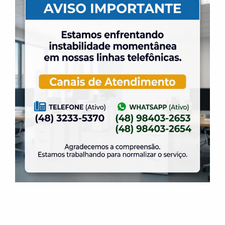
ASSOCIADO
A ELASE não se responsabiliza pelos atos e danos
praticados pelo
ASSOCIAD
O e convidados, inclusive
acidentes ocorridos nas áreas interna e externa , sendo que
os fatos ocorridos durante o evento são de
responsabilidade do
ASSOCIADO
, inclusive a presença de
menores de idade e eventuais danos causados aos
mesmos, ficando também este responsável por qualquer
ato desabonador que algum convidado vier a praticar
durante o evento.
CLÁUSULA DECIMA – DO NUMERO DE PARTICIPANTES
DO EVENTO
O limite máximo permitido por evento é de
80
(oitenta)participantes
, não podendo ultrapassar esse
número.