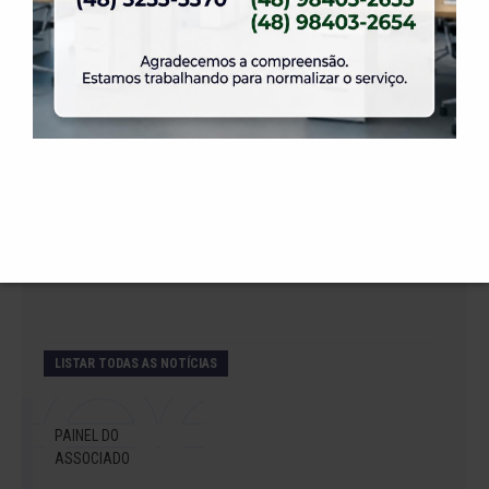
14 de julho de 2026
Abertura de Reservas para os Salões de Festas
– Temporada 2027
2 de julho de 2026
Venha curtir a Festa Julina da ELASE.
1 de julho de 2026
A partir do dia 1º de agosto teremos novas
regras para locação do salão Daniela.
LISTAR TODAS AS NOTÍCIAS
PAINEL DO
ASSOCIADO