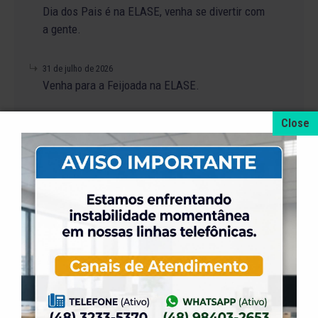
Dia dos Pais é na ELASE, venha se divertir com
a gente.
31 de julho de 2026
Venha para a Feijoada na ELASE.
31 de julho de 2026
Alteração no Regimento do Campo de Futebol
Suíço.
23 de julho de 2026
O Torneio de Duplas Masculinas ELASE
PróTênis 2026 está chegando.
19 de julho de 2026
Venha para o Happy Hour na ELASE.