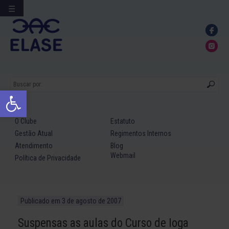
☰
Ir
para
conteúdo
Abrir a barra de ferramentas
O Clube
Estatuto
Gestão Atual
Regimentos Internos
Atendimento
Blog
Webmail
Política de Privacidade
Publicado em
3 de agosto de 2007
Suspensas as aulas do Curso de Ioga