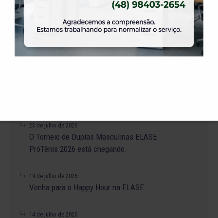
a gente.
31 de julho de 2026
Venha para a Feijoada na ELASE.
31 de julho de 2026
Alteração no Regimento do Campo de Futebol
Suíço.
23 de julho de 2026
O Torneio de Duplas Masculinas ELASE
PróTênis 2026 está chegando.
19 de julho de 2026
Venha para o Happy Hour na ELASE.
14 de julho de 2026