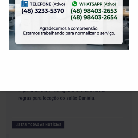
19 de julho de 2026
Venha para o Happy Hour na ELASE.
14 de julho de 2026
Abertura de Reservas para os Salões de Festas
– Temporada 2027
2 de julho de 2026
Venha curtir a Festa Julina da ELASE.
1 de julho de 2026
A partir do dia 1º de agosto teremos novas
regras para locação do salão Daniela.
LISTAR TODAS AS NOTÍCIAS