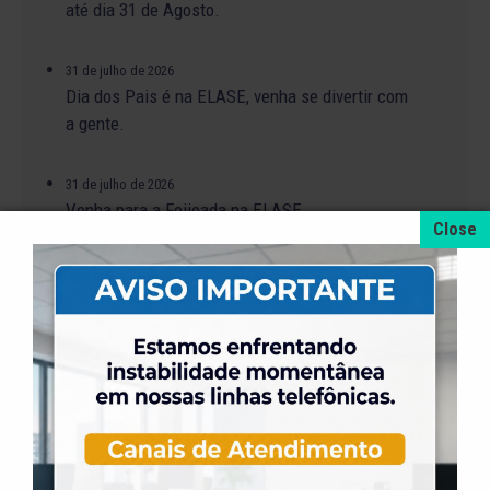
até dia 31 de Agosto.
31 de julho de 2026
Dia dos Pais é na ELASE, venha se divertir com
a gente.
31 de julho de 2026
Venha para a Feijoada na ELASE.
31 de julho de 2026
Alteração no Regimento do Campo de Futebol
Suíço.
23 de julho de 2026
O Torneio de Duplas Masculinas ELASE
PróTênis 2026 está chegando.