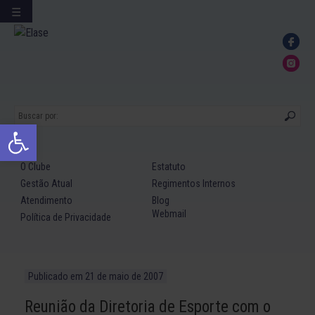
☰
Ir
para
conteúdo
Abrir a barra de ferramentas
O Clube
Estatuto
Gestão Atual
Regimentos Internos
Atendimento
Blog
Webmail
Política de Privacidade
Publicado em
21 de maio de 2007
Reunião da Diretoria de Esporte com o