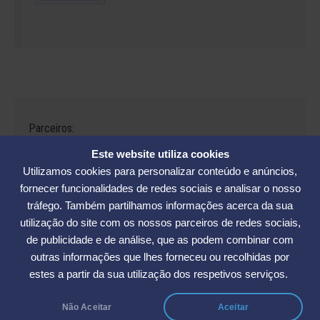
Parceiros:
Este website utiliza cookies
Utilizamos cookies para personalizar conteúdo e anúncios,
fornecer funcionalidades de redes sociais e analisar o nosso
tráfego. Também partilhamos informações acerca da sua
Avenida César Seara, 560 - Florianópolis | Telefones: (48) 3234-2986
utilização do site com os nossos parceiros de redes sociais,
- (48) 3234-2089 - (48) 3233-5370. | E-mail:
elase@elase.com.br
de publicidade e de análise, que as podem combinar com
Sede de Praia: Rua Elke Hering, 70, Barra da Lagoa - Florianópolis |
outras informações que lhes forneceu ou recolhidas por
Telefone 48 3365-5789 | E-mail:
sedepraia@elase.com.br
estes a partir da sua utilização dos respetivos serviços.
Não Aceitar
Aceitar