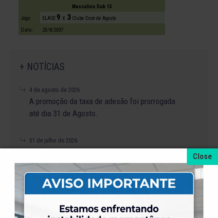
Masculino Sub 13
9
3
Jogo:
ELASE
X
Clube Doze de Agosto
Data:
23/8/2007
+ NOTÍCIAS
4 de agosto de 2026
A promoção da taxa de adesão foi prorrogada
até dia 31 de Agosto.
31 de julho de 2026
Dia dos Pais é na ELASE, venha se divertir com
a gente.
31 de julho de 2026
Venha para a Feijoada na ELASE.