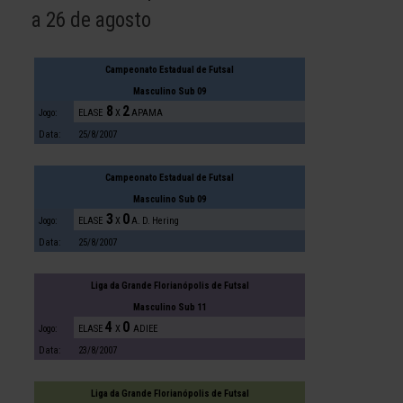
a 26 de agosto
Campeonato Estadual de Futsal
Masculino Sub 09
8
2
Jogo:
ELASE
X
APAMA
Data:
25/8/2007
Campeonato Estadual de Futsal
Masculino Sub 09
3
0
Jogo:
ELASE
X
A. D. Hering
Data:
25/8/2007
Liga da Grande Florianópolis de Futsal
Masculino Sub 11
4
0
Jogo:
ELASE
X
ADIEE
Data:
23/8/2007
Liga da Grande Florianópolis de Futsal