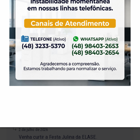
31 de julho de 2026
Alteração no Regimento do Campo de Futebol
Suíço.
23 de julho de 2026
O Torneio de Duplas Masculinas ELASE
PróTênis 2026 está chegando.
19 de julho de 2026
Venha para o Happy Hour na ELASE.
14 de julho de 2026
Abertura de Reservas para os Salões de Festas
– Temporada 2027
2 de julho de 2026
Venha curtir a Festa Julina da ELASE.