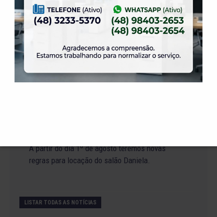
19 de julho de 2026
Venha para o Happy Hour na ELASE.
14 de julho de 2026
Abertura de Reservas para os Salões de Festas
– Temporada 2027
2 de julho de 2026
Venha curtir a Festa Julina da ELASE.
1 de julho de 2026
A partir do dia 1º de agosto teremos novas
regras para locação do salão Daniela.
LISTAR TODAS AS NOTÍCIAS