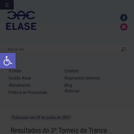
☰
Ir
para
conteúdo
Abrir a barra de ferramentas
O Clube
Estatuto
Gestão Atual
Regimentos Internos
Atendimento
Blog
Webmail
Política de Privacidade
Publicado em
29 de junho de 2007
Resultados do 3º Torneio de Tranca