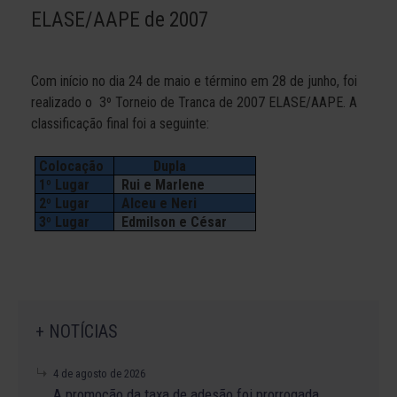
ELASE/AAPE de 2007
Com início no dia 24 de maio e término em 28 de junho, foi
realizado o 3º Torneio de Tranca de 2007 ELASE/AAPE. A
classificação final foi a seguinte:
Colocação
Dupla
1º Lugar
Rui e Marlene
2º Lugar
Alceu e Neri
3º Lugar
Edmilson e César
+ NOTÍCIAS
4 de agosto de 2026
A promoção da taxa de adesão foi prorrogada