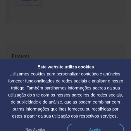
Parceiros:
Este website utiliza cookies
Utilizamos cookies para personalizar conteúdo e anúncios,
fornecer funcionalidades de redes sociais e analisar o nosso
tráfego. Também partilhamos informações acerca da sua
Avenida César Seara, 560 - Florianópolis | Telefones: (48) 3234-2986
utilização do site com os nossos parceiros de redes sociais,
- (48) 3234-2089 - (48) 3233-5370. | E-mail:
elase@elase.com.br
de publicidade e de análise, que as podem combinar com
Sede de Praia: Rua Elke Hering, 70, Barra da Lagoa - Florianópolis |
outras informações que lhes forneceu ou recolhidas por
Telefone 48 3365-5789 | E-mail:
sedepraia@elase.com.br
estes a partir da sua utilização dos respetivos serviços.
Não Aceitar
Aceitar