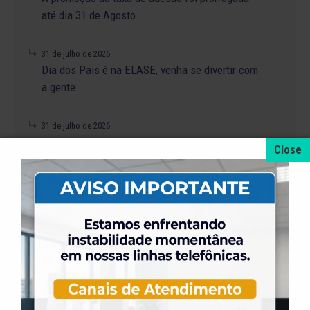
até dia 31 de Agosto.
31 de julho de 2026
Dia dos Pais é na ELASE, venha se divertir com
a gente.
31 de julho de 2026
Venha para a Feijoada na ELASE.
31 de julho de 2026
Alteração no Regimento do Campo de Futebol
Suíço.
23 de julho de 2026
O Torneio de Duplas Masculinas ELASE
PróTênis 2026 está chegando.