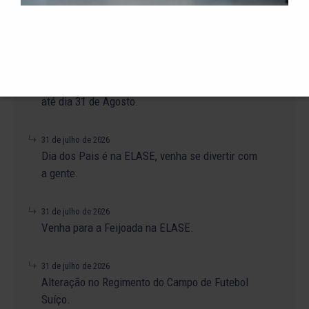
+ NOTÍCIAS
4 de agosto de 2026
A promoção da taxa de adesão foi prorrogada
até dia 31 de Agosto.
31 de julho de 2026
Dia dos Pais é na ELASE, venha se divertir com
a gente.
31 de julho de 2026
Venha para a Feijoada na ELASE.
31 de julho de 2026
Alteração no Regimento do Campo de Futebol
Suíço.