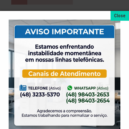
Campeonato Estadual de Pesca
Equipes Master Masculina
Data:
22/4/2007
Hora:
08h00
Local:
Praia de Piçarras
Cidade:
Piçarras