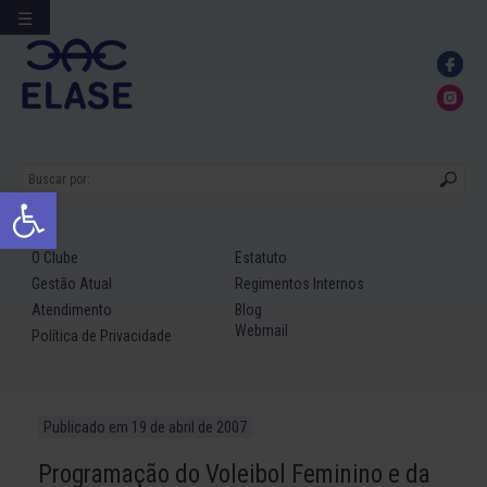
☰
Ir
para
conteúdo
Abrir a barra de ferramentas
O Clube
Estatuto
Gestão Atual
Regimentos Internos
Atendimento
Blog
Webmail
Política de Privacidade
Publicado em
19 de abril de 2007
Programação do Voleibol Feminino e da