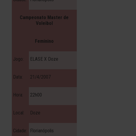
Campeonato Master de
Voleibol
Feminino
Jogo:
ELASE X Doze
Data:
21/4/2007
Hora:
22h00
Local:
Doze
Cidade:
Florianópolis