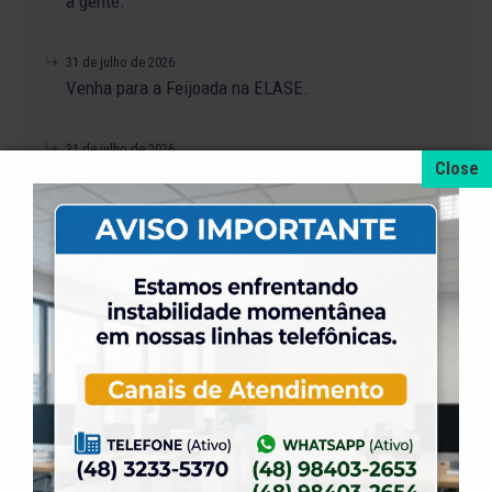
a gente.
31 de julho de 2026
Venha para a Feijoada na ELASE.
31 de julho de 2026
Alteração no Regimento do Campo de Futebol
Suíço.
23 de julho de 2026
O Torneio de Duplas Masculinas ELASE
PróTênis 2026 está chegando.
19 de julho de 2026
Venha para o Happy Hour na ELASE.
14 de julho de 2026
Abertura de Reservas para os Salões de Festas