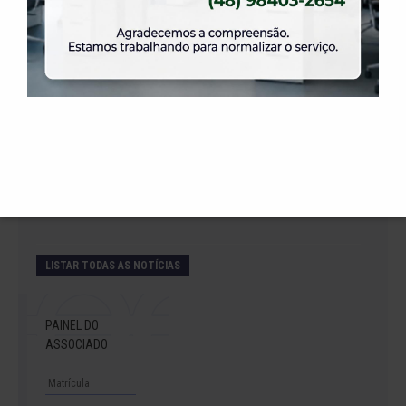
– Temporada 2027
2 de julho de 2026
Venha curtir a Festa Julina da ELASE.
1 de julho de 2026
A partir do dia 1º de agosto teremos novas
regras para locação do salão Daniela.
LISTAR TODAS AS NOTÍCIAS
PAINEL DO
ASSOCIADO