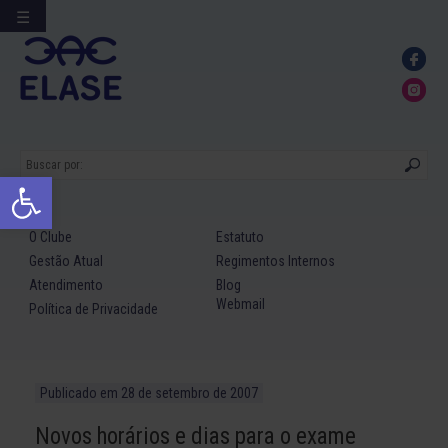
☰
Ir
para
conteúdo
Abrir a barra de ferramentas
O Clube
Estatuto
Gestão Atual
Regimentos Internos
Atendimento
Blog
Webmail
Política de Privacidade
Publicado em
28 de setembro de 2007
Novos horários e dias para o exame