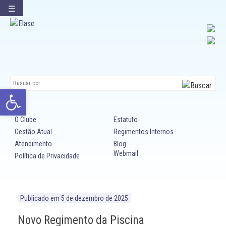
☰
Ir
para
conteúdo
Abrir a barra de ferramentas
O Clube
Estatuto
Gestão Atual
Regimentos Internos
Atendimento
Blog
Webmail
Política de Privacidade
Publicado em
5 de dezembro de 2025
Novo Regimento da Piscina