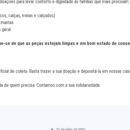
oações para levar conforto e dignidade às famílias que mais precisam
cos, calças, meias e calçados)
 mantas
 geral
que-se de que as peças estejam limpas e em bom estado de conse
cial de coleta. Basta trazer a sua doação e depositá-la em nossas caixa
ida de quem precisa. Contamos com a sua solidariedade.
31 de julho de 2026