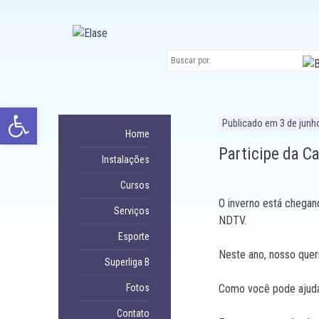
Ir
para
conteúdo
Abrir a barra de ferramentas
Publicado em
3 de junh
Home
Participe da C
Instalações
Cursos
O inverno está chegan
Serviços
NDTV.
Esporte
Neste ano, nosso quer
Superliga B
Fotos
Como você pode ajud
Contato