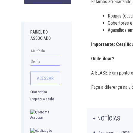
Estamos arrecadando d
Downloads
Roupas (casa
Cobertores e
Agasalhos em
PAINEL DO
ASSOCIADO
Importante:
Certifi
Onde doar?
A ELASE é um ponto ofi
Faça a diferença na v
Criar senha
Esqueci a senha
+ NOTÍCIAS
4 de agosto de 2026