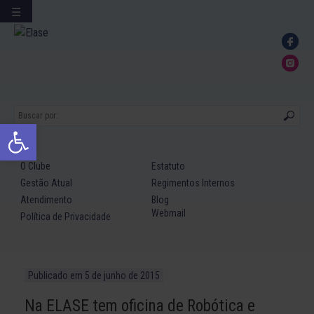
☰
Ir
para
conteúdo
Abrir a barra de ferramentas
O Clube
Estatuto
Gestão Atual
Regimentos Internos
Atendimento
Blog
Webmail
Política de Privacidade
Publicado em
5 de junho de 2015
Na ELASE tem oficina de Robótica e