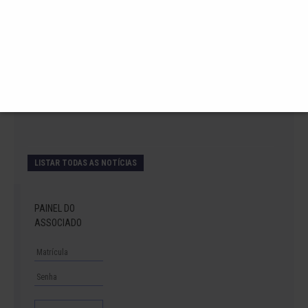
2 de julho de 2026
Venha curtir a Festa Julina da ELASE.
1 de julho de 2026
A partir do dia 1º de agosto teremos novas
regras para locação do salão Daniela.
LISTAR TODAS AS NOTÍCIAS
PAINEL DO
ASSOCIADO