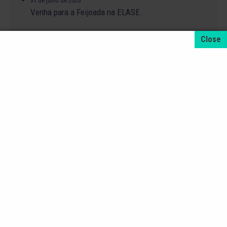
31 de julho de 2026
Venha para a Feijoada na ELASE.
31 de julho de 2026
Alteração no Regimento do Campo de Futebol
Suíço.
23 de julho de 2026
O Torneio de Duplas Masculinas ELASE
PróTênis 2026 está chegando.
19 de julho de 2026
Venha para o Happy Hour na ELASE.
14 de julho de 2026
Abertura de Reservas para os Salões de Festas
– Temporada 2027