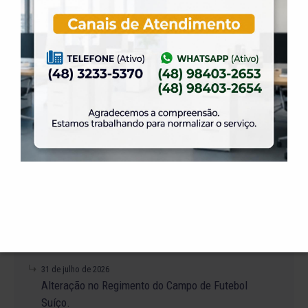
+ NOTÍCIAS
4 de agosto de 2026
A promoção da taxa de adesão foi prorrogada
até dia 31 de Agosto.
31 de julho de 2026
Dia dos Pais é na ELASE, venha se divertir com
a gente.
31 de julho de 2026
Venha para a Feijoada na ELASE.
31 de julho de 2026
Alteração no Regimento do Campo de Futebol
Suíço.