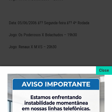
Data: 05/06/2006 â?? Segunda-feira â?? 4ª Rodada
Jogo: Os Poderosos X Bolachudos – 19h30
Jogo: Renaux X M.V.S – 20h30
Data: 07/06/2006 â?? Quarta-feira â?? 5ª Rodada
Jogo: Academia X M.V.S – 19h30
Jogo: Os Poderosos X Renaux – 20h30