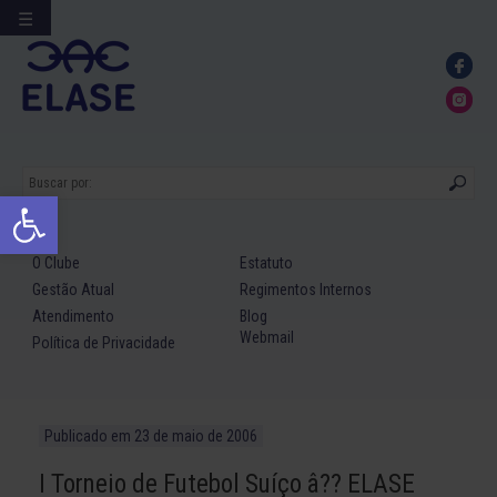
☰
Ir
para
conteúdo
Abrir a barra de ferramentas
O Clube
Estatuto
Gestão Atual
Regimentos Internos
Atendimento
Blog
Webmail
Política de Privacidade
Publicado em
23 de maio de 2006
I Torneio de Futebol Suíço â?? ELASE