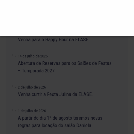
23 de julho de 2026
O Torneio de Duplas Masculinas ELASE
PróTênis 2026 está chegando.
19 de julho de 2026
Venha para o Happy Hour na ELASE.
14 de julho de 2026
Abertura de Reservas para os Salões de Festas
– Temporada 2027
2 de julho de 2026
Venha curtir a Festa Julina da ELASE.
1 de julho de 2026
A partir do dia 1º de agosto teremos novas
regras para locação do salão Daniela.