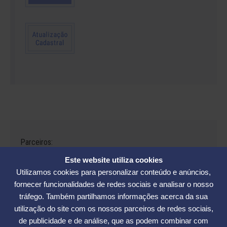
Parceiros:
Este website utiliza cookies
Utilizamos cookies para personalizar conteúdo e anúncios,
fornecer funcionalidades de redes sociais e analisar o nosso
tráfego. Também partilhamos informações acerca da sua
Avenida César Seara, 560 - Florianópolis | Telefones: (48) 3234-2986
utilização do site com os nossos parceiros de redes sociais,
- (48) 3234-2089 - (48) 3233-5370. | E-mail:
elase@elase.com.br
de publicidade e de análise, que as podem combinar com
Sede de Praia: Rua Elke Hering, 70, Barra da Lagoa - Florianópolis |