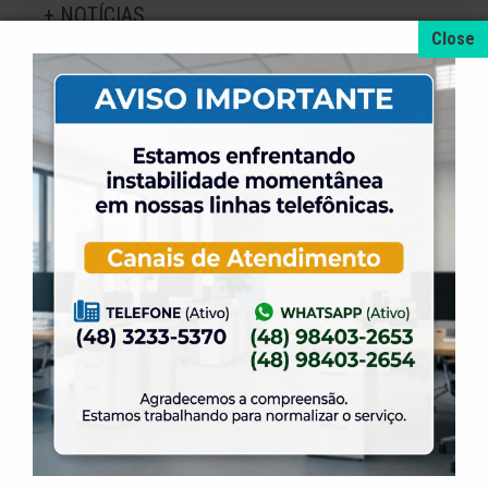
+ NOTÍCIAS
4 de agosto de 2026
A promoção da taxa de adesão foi prorrogada
até dia 31 de Agosto.
31 de julho de 2026
Dia dos Pais é na ELASE, venha se divertir com
a gente.
31 de julho de 2026
Venha para a Feijoada na ELASE.
31 de julho de 2026
Alteração no Regimento do Campo de Futebol
Suíço.