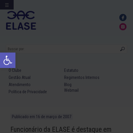
☰
Ir
para
conteúdo
Abrir a barra de ferramentas
O Clube
Estatuto
Gestão Atual
Regimentos Internos
Atendimento
Blog
Webmail
Política de Privacidade
Publicado em
16 de março de 2007
Funcionário da ELASE é destaque em