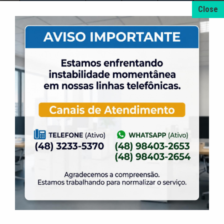
Vitórias
9
16
18
Empates
0
0
3
Derrotas
0
1
3
Gols Pró
72
122
175
Gols Contra
15
38
98
Saldo de Gols
57
84
77
+ NOTÍCIAS