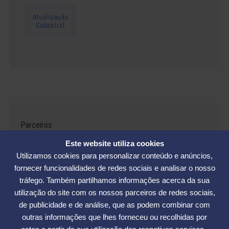
Parceiros:
Este website utiliza cookies
Utilizamos cookies para personalizar conteúdo e anúncios,
fornecer funcionalidades de redes sociais e analisar o nosso
tráfego. Também partilhamos informações acerca da sua
Avenida César Seara, 560 - Florianópolis | Telefones: (48) 3234-2986
utilização do site com os nossos parceiros de redes sociais,
- (48) 3234-2089 - (48) 3233-5370. | E-mail:
elase@elase.com.br
de publicidade e de análise, que as podem combinar com
Sede de Praia: Rua Elke Hering, 70, Barra da Lagoa - Florianópolis |
outras informações que lhes forneceu ou recolhidas por
Telefone 48 3365-5789 | E-mail:
sedepraia@elase.com.br