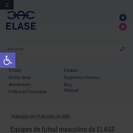
☰
Ir
para
conteúdo
Abrir a barra de ferramentas
O Clube
Estatuto
Gestão Atual
Regimentos Internos
Atendimento
Blog
Webmail
Política de Privacidade
Publicado em
19 de junho de 2006
Equipes de futsal masculino da ELASE