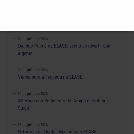
4 de agosto de 2026
A promoção da taxa de adesão foi prorrogada
até dia 31 de Agosto.
31 de julho de 2026
Dia dos Pais é na ELASE, venha se divertir com
a gente.
31 de julho de 2026
Venha para a Feijoada na ELASE.
31 de julho de 2026
Alteração no Regimento do Campo de Futebol
Suíço.
23 de julho de 2026
O Torneio de Duplas Masculinas ELASE