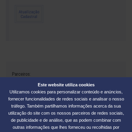
Parceiros:
Este website utiliza cookies
Utilizamos cookies para personalizar conteúdo e anúncios,
fornecer funcionalidades de redes sociais e analisar o nosso
tráfego. Também partilhamos informações acerca da sua
Avenida César Seara, 560 - Florianópolis | Telefones: (48) 3234-2986
utilização do site com os nossos parceiros de redes sociais,
- (48) 3234-2089 - (48) 3233-5370. | E-mail:
elase@elase.com.br
de publicidade e de análise, que as podem combinar com
Sede de Praia: Rua Elke Hering, 70, Barra da Lagoa - Florianópolis |
outras informações que lhes forneceu ou recolhidas por
Telefone 48 3365-5789 | E-mail:
sedepraia@elase.com.br