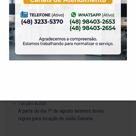
PróTênis 2026 está chegando.
19 de julho de 2026
Venha para o Happy Hour na ELASE.
14 de julho de 2026
Abertura de Reservas para os Salões de Festas
– Temporada 2027
2 de julho de 2026
Venha curtir a Festa Julina da ELASE.
1 de julho de 2026
A partir do dia 1º de agosto teremos novas
regras para locação do salão Daniela.