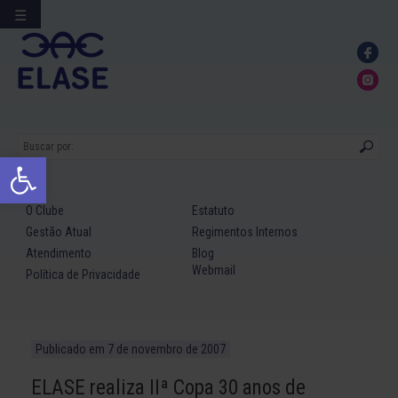
☰
Ir
para
conteúdo
Abrir a barra de ferramentas
O Clube
Estatuto
Gestão Atual
Regimentos Internos
Atendimento
Blog
Webmail
Política de Privacidade
Publicado em
7 de novembro de 2007
ELASE realiza IIª Copa 30 anos de