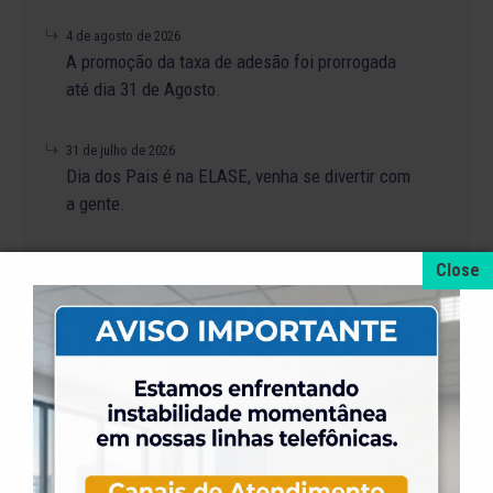
4 de agosto de 2026
A promoção da taxa de adesão foi prorrogada
até dia 31 de Agosto.
31 de julho de 2026
Dia dos Pais é na ELASE, venha se divertir com
a gente.
31 de julho de 2026
Venha para a Feijoada na ELASE.
31 de julho de 2026
Alteração no Regimento do Campo de Futebol
Suíço.
23 de julho de 2026
O Torneio de Duplas Masculinas ELASE