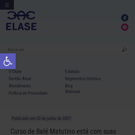
☰
Ir
para
conteúdo
Abrir a barra de ferramentas
O Clube
Estatuto
Gestão Atual
Regimentos Internos
Atendimento
Blog
Webmail
Política de Privacidade
Publicado em
22 de junho de 2007
Curso de Balé Matutino está com suas