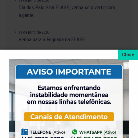
31 de julho de 2026
Dia dos Pais é na ELASE, venha se divertir com
a gente.
31 de julho de 2026
Venha para a Feijoada na ELASE.
31 de julho de 2026
Alteração no Regimento do Campo de Futebol
Suíço.
23 de julho de 2026
O Torneio de Duplas Masculinas ELASE
PróTênis 2026 está chegando.
19 de julho de 2026
Venha para o Happy Hour na ELASE.