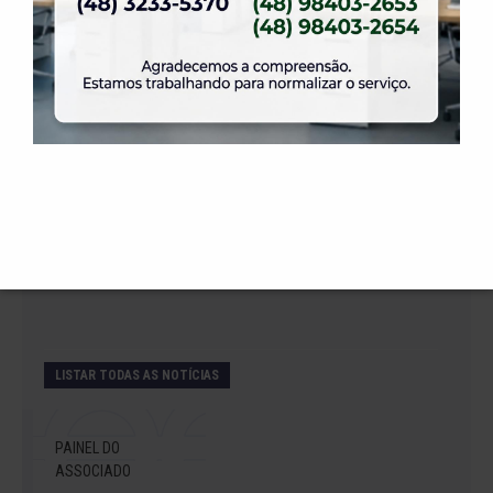
14 de julho de 2026
Abertura de Reservas para os Salões de Festas
– Temporada 2027
2 de julho de 2026
Venha curtir a Festa Julina da ELASE.
1 de julho de 2026
A partir do dia 1º de agosto teremos novas
regras para locação do salão Daniela.
LISTAR TODAS AS NOTÍCIAS
PAINEL DO
ASSOCIADO