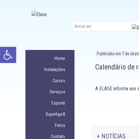
Ir
para
conteúdo
Abrir a barra de ferramentas
Publicado em
7 de dez
Home
Calendário de 
Instalações
Cursos
A ELASE informa aos a
Serviços
Esporte
Superliga B
Fotos
+ NOTÍCIAS
Contato