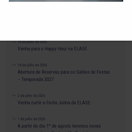
23 de julho de 2026
O Torneio de Duplas Masculinas ELASE
PróTênis 2026 está chegando.
19 de julho de 2026
Venha para o Happy Hour na ELASE.
14 de julho de 2026
Abertura de Reservas para os Salões de Festas
– Temporada 2027
2 de julho de 2026
Venha curtir a Festa Julina da ELASE.
1 de julho de 2026
A partir do dia 1º de agosto teremos novas