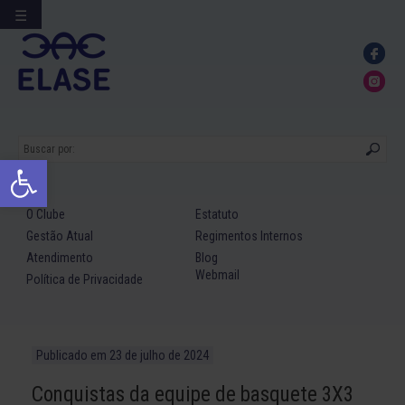
☰
Ir
para
conteúdo
Abrir a barra de ferramentas
O Clube
Estatuto
Gestão Atual
Regimentos Internos
Atendimento
Blog
Webmail
Política de Privacidade
Publicado em
23 de julho de 2024
Conquistas da equipe de basquete 3X3