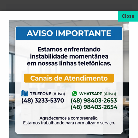
+ NOTÍCIAS
4 de agosto de 2026
A promoção da taxa de adesão foi prorrogada
até dia 31 de Agosto.
31 de julho de 2026
Dia dos Pais é na ELASE, venha se divertir com
a gente.
31 de julho de 2026
Venha para a Feijoada na ELASE.
31 de julho de 2026
Alteração no Regimento do Campo de Futebol
Suíço.