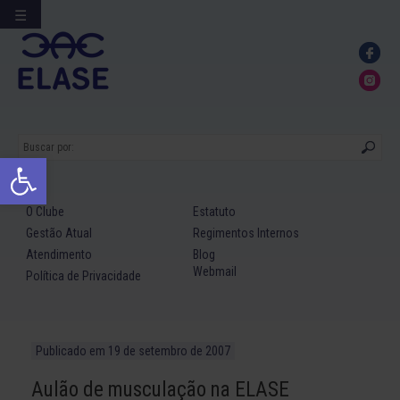
☰
Ir
para
conteúdo
Abrir a barra de ferramentas
O Clube
Estatuto
Gestão Atual
Regimentos Internos
Atendimento
Blog
Webmail
Política de Privacidade
Publicado em
19 de setembro de 2007
Aulão de musculação na ELASE