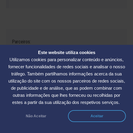
Parceiros:
Este website utiliza cookies
Utilizamos cookies para personalizar conteúdo e anúncios,
fornecer funcionalidades de redes sociais e analisar o nosso
tráfego. Também partilhamos informações acerca da sua
Avenida César Seara, 560 - Florianópolis | Telefones: (48) 3234-2986
utilização do site com os nossos parceiros de redes sociais,
- (48) 3234-2089 - (48) 3233-5370. | E-mail:
elase@elase.com.br
de publicidade e de análise, que as podem combinar com
Sede de Praia: Rua Elke Hering, 70, Barra da Lagoa - Florianópolis |
outras informações que lhes forneceu ou recolhidas por
Telefone 48 3365-5789 | E-mail:
sedepraia@elase.com.br
estes a partir da sua utilização dos respetivos serviços.
Não Aceitar
Aceitar