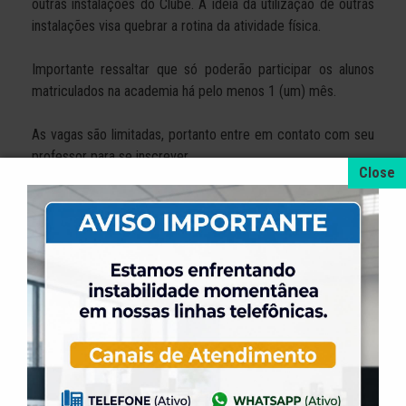
outras instalações do Clube. A idéia da utilização de outras
instalações visa quebrar a rotina da atividade física.
Importante ressaltar que só poderão participar os alunos
matriculados na academia há pelo menos 1 (um) mês.
As vagas são limitadas, portanto entre em contato com seu
professor para se inscrever.
Não fique fora dessa, participe!
+ NOTÍCIAS
4 de agosto de 2026
A promoção da taxa de adesão foi prorrogada
até dia 31 de Agosto.