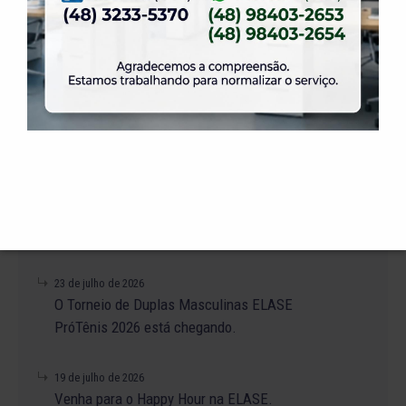
31 de julho de 2026
Dia dos Pais é na ELASE, venha se divertir com
a gente.
31 de julho de 2026
Venha para a Feijoada na ELASE.
31 de julho de 2026
Alteração no Regimento do Campo de Futebol
Suíço.
23 de julho de 2026
O Torneio de Duplas Masculinas ELASE
PróTênis 2026 está chegando.
19 de julho de 2026
Venha para o Happy Hour na ELASE.