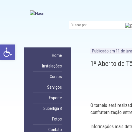
Ir
para
conteúdo
Abrir a barra de ferramentas
Publicado em
11 de jan
Home
1º Aberto de T
Instalações
Cursos
Serviços
Esporte
O torneio será realiza
Superliga B
confraternização entre
Fotos
Informações mais deta
Contato