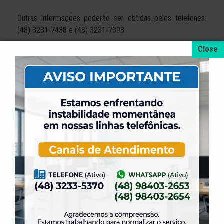
Outras informações poderão ser obtidas pelos telefones:
(48) 3231-7438 e (48) 3231-7398
+ NOTÍCIAS
4 de agosto de 2026
A promoção da taxa de adesão foi prorrogada
até dia 31 de Agosto.
31 de julho de 2026
Dia dos Pais é na ELASE, venha se divertir com
a gente.
31 de julho de 2026
Venha para a Feijoada na ELASE.