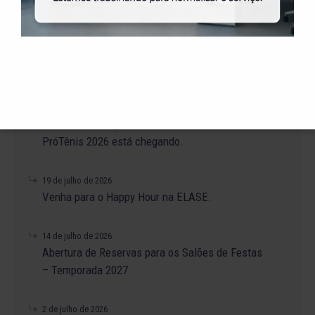
31 de julho de 2026
Alteração no Regimento do Campo de Futebol
Suíço.
23 de julho de 2026
O Torneio de Duplas Masculinas ELASE
PróTênis 2026 está chegando.
19 de julho de 2026
Venha para o Happy Hour na ELASE.
14 de julho de 2026
Abertura de Reservas para os Salões de Festas
– Temporada 2027
2 de julho de 2026