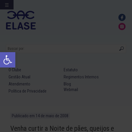
☰
Ir
para
conteúdo
Abrir a barra de ferramentas
O Clube
Estatuto
Gestão Atual
Regimentos Internos
Atendimento
Blog
Webmail
Política de Privacidade
Publicado em
14 de maio de 2008
Venha curtir a Noite de pães, queijos e