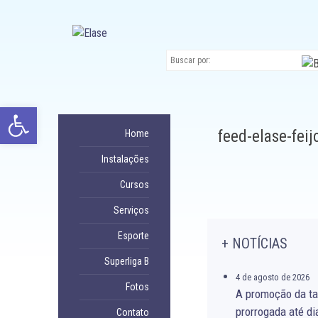
Ir
para
conteúdo
Abrir a barra de ferramentas
feed-elase-fei
Home
Instalações
Cursos
Serviços
Esporte
+ NOTÍCIAS
Superliga B
4 de agosto de 2026
Fotos
A promoção da ta
prorrogada até di
Contato