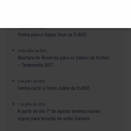
O Torneio de Duplas Masculinas ELASE
PróTênis 2026 está chegando.
19 de julho de 2026
Venha para o Happy Hour na ELASE.
14 de julho de 2026
Abertura de Reservas para os Salões de Festas
– Temporada 2027
2 de julho de 2026
Venha curtir a Festa Julina da ELASE.
1 de julho de 2026
A partir do dia 1º de agosto teremos novas
regras para locação do salão Daniela.