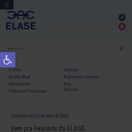
☰
Ir
para
conteúdo
Abrir a barra de ferramentas
O Clube
Estatuto
Gestão Atual
Regimentos Internos
Atendimento
Blog
Webmail
Política de Privacidade
Publicado em
22 de julho de 2025
Vem pra Feijoada da ELASE.