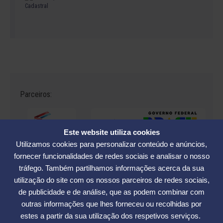
Parceiros:
Este website utiliza cookies
Utilizamos cookies para personalizar conteúdo e anúncios,
fornecer funcionalidades de redes sociais e analisar o nosso
tráfego. Também partilhamos informações acerca da sua
Avenida César Seara, 560 - Florianópolis | Telefones: (48) 3234-2986
utilização do site com os nossos parceiros de redes sociais,
- (48) 3234-2089 - (48) 3233-5370. | E-mail:
elase@elase.com.br
de publicidade e de análise, que as podem combinar com
Sede de Praia: Rua Elke Hering, 70, Barra da Lagoa - Florianópolis |
outras informações que lhes forneceu ou recolhidas por
Telefone 48 3365-5789 | E-mail:
sedepraia@elase.com.br
estes a partir da sua utilização dos respetivos serviços.