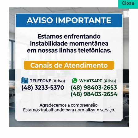
4 de agosto de 2026
A promoção da taxa de adesão foi prorrogada
até dia 31 de Agosto.
31 de julho de 2026
Dia dos Pais é na ELASE, venha se divertir com
a gente.
31 de julho de 2026
Venha para a Feijoada na ELASE.
31 de julho de 2026
Alteração no Regimento do Campo de Futebol
Suíço.
23 de julho de 2026