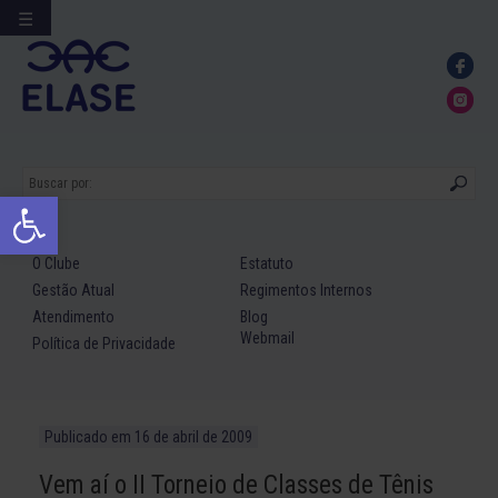
☰
Ir
para
conteúdo
Abrir a barra de ferramentas
O Clube
Estatuto
Gestão Atual
Regimentos Internos
Atendimento
Blog
Webmail
Política de Privacidade
Publicado em
16 de abril de 2009
Vem aí o II Torneio de Classes de Tênis