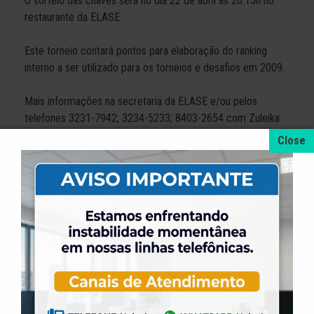
O sorteio das chaves será no dia 22 de abril às 20:15h no
restaurante da ELASE.
Este torneio contará pontos para elaboração do ranking
interno a ser utilizado para os torneios e desafios em 2009.
Mais informações na secretaria da ELASE e/ou pelos
telefones 3231-7942; 3234-5233; 8403-2654 com Zuleika
ou Arilson.
OBS: A quadra 04 estará liberada para recreação.
+ NOTÍCIAS
4 de agosto de 2026
A promoção da taxa de adesão foi prorrogada
até dia 31 de Agosto.