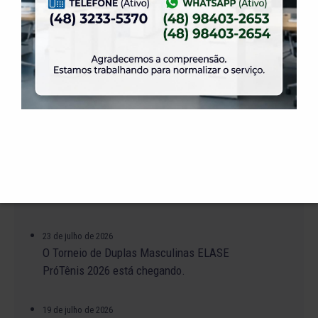
31 de julho de 2026
Dia dos Pais é na ELASE, venha se divertir com
a gente.
31 de julho de 2026
Venha para a Feijoada na ELASE.
31 de julho de 2026
Alteração no Regimento do Campo de Futebol
Suíço.
23 de julho de 2026
O Torneio de Duplas Masculinas ELASE
PróTênis 2026 está chegando.
19 de julho de 2026