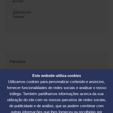
Parceiros:
Este website utiliza cookies
Utilizamos cookies para personalizar conteúdo e anúncios,
fornecer funcionalidades de redes sociais e analisar o nosso
tráfego. Também partilhamos informações acerca da sua
Avenida César Seara, 560 - Florianópolis | Telefones: (48) 3234-2986
utilização do site com os nossos parceiros de redes sociais,
- (48) 3234-2089 - (48) 3233-5370. | E-mail:
elase@elase.com.br
de publicidade e de análise, que as podem combinar com
Sede de Praia: Rua Elke Hering, 70, Barra da Lagoa - Florianópolis |
outras informações que lhes forneceu ou recolhidas por
Telefone 48 3365-5789 | E-mail:
sedepraia@elase.com.br