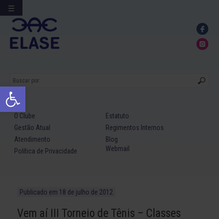
☰
Ir
para
conteúdo
Abrir a barra de ferramentas
O Clube
Estatuto
Gestão Atual
Regimentos Internos
Atendimento
Blog
Webmail
Política de Privacidade
Publicado em
18 de julho de 2012
Vem aí III Torneio de Tênis – Classes