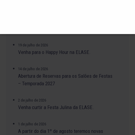
23 de julho de 2026
O Torneio de Duplas Masculinas ELASE
PróTênis 2026 está chegando.
19 de julho de 2026
Venha para o Happy Hour na ELASE.
14 de julho de 2026
Abertura de Reservas para os Salões de Festas
– Temporada 2027
2 de julho de 2026
Venha curtir a Festa Julina da ELASE.
1 de julho de 2026
A partir do dia 1º de agosto teremos novas