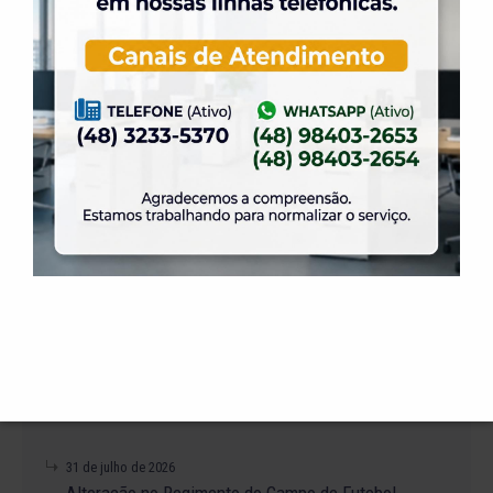
+ NOTÍCIAS
4 de agosto de 2026
A promoção da taxa de adesão foi prorrogada
até dia 31 de Agosto.
31 de julho de 2026
Dia dos Pais é na ELASE, venha se divertir com
a gente.
31 de julho de 2026
Venha para a Feijoada na ELASE.
31 de julho de 2026
Alteração no Regimento do Campo de Futebol