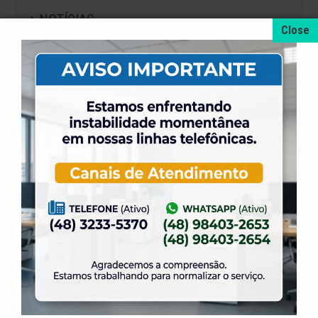
+ NOTÍCIAS
4 de agosto de 2026
A promoção da taxa de adesão foi prorrogada
até dia 31 de Agosto.
31 de julho de 2026
Dia dos Pais é na ELASE, venha se divertir com
a gente.
31 de julho de 2026
Venha para a Feijoada na ELASE.
31 de julho de 2026
Alteração no Regimento do Campo de Futebol
Suíço.