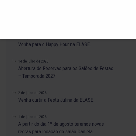
23 de julho de 2026
O Torneio de Duplas Masculinas ELASE
PróTênis 2026 está chegando.
19 de julho de 2026
Venha para o Happy Hour na ELASE.
14 de julho de 2026
Abertura de Reservas para os Salões de Festas
– Temporada 2027
2 de julho de 2026
Venha curtir a Festa Julina da ELASE.
1 de julho de 2026
A partir do dia 1º de agosto teremos novas
regras para locação do salão Daniela.