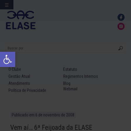
☰
Ir
para
conteúdo
Abrir a barra de ferramentas
O Clube
Estatuto
Gestão Atual
Regimentos Internos
Atendimento
Blog
Webmail
Política de Privacidade
Publicado em
6 de novembro de 2008
Vem aí… 6ª Feijoada da ELASE