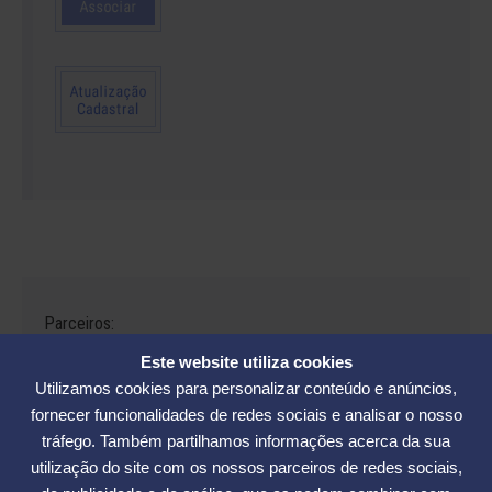
Parceiros:
Este website utiliza cookies
Utilizamos cookies para personalizar conteúdo e anúncios,
fornecer funcionalidades de redes sociais e analisar o nosso
tráfego. Também partilhamos informações acerca da sua
Avenida César Seara, 560 - Florianópolis | Telefones: (48) 3234-2986
utilização do site com os nossos parceiros de redes sociais,
- (48) 3234-2089 - (48) 3233-5370. | E-mail:
elase@elase.com.br