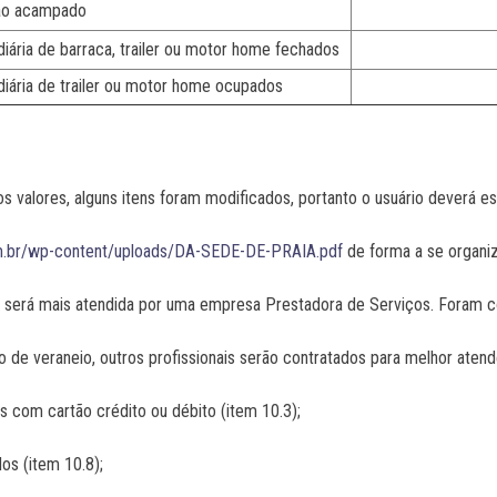
não acampado
R$ 
iária de barraca, trailer ou motor home fechados
R$ 
iária de trailer ou motor home ocupados
R$ 
s valores, alguns itens foram modificados, portanto o usuário deverá e
m.br/wp-content/uploads/DA-SEDE-DE-PRAIA.pdf
de forma a se organiz
 será mais atendida por uma empresa Prestadora de Serviços. Foram con
 de veraneio, outros profissionais serão contratados para melhor atend
 com cartão crédito ou débito (item 10.3);
s (item 10.8);