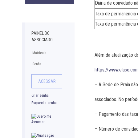
Diária de convidado 
Downloads
Taxa de permanência d
Taxa de permanência d
PAINEL DO
ASSOCIADO
Além da atualização do
https://www.elase.co
– A Sede de Praia não
Criar senha
associados. No período
Esqueci a senha
– Pagamento das taxas
– Número de convidado