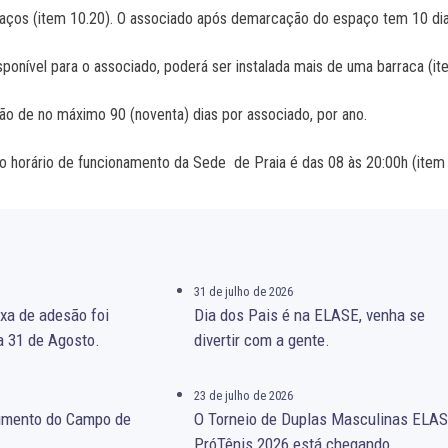
os (item 10.20). O associado após demarcação do espaço tem 10 dias 
ponível para o associado, poderá ser instalada mais de uma barraca (it
ição de no máximo 90 (noventa) dias por associado, por ano.
o horário de funcionamento da Sede de Praia é das 08 às 20:00h (item 
31 de julho de 2026
xa de adesão foi
Dia dos Pais é na ELASE, venha se
a 31 de Agosto.
divertir com a gente.
23 de julho de 2026
gimento do Campo de
O Torneio de Duplas Masculinas ELA
PróTênis 2026 está chegando.