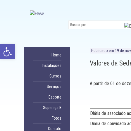
Ir
para
conteúdo
Abrir a barra de ferramentas
Publicado em
19 de no
Home
Valores da Sed
Instalações
Cursos
A partir de 01 de dez
Serviços
Esporte
Superliga B
Diária de associado 
Fotos
Diária de convidado 
Contato