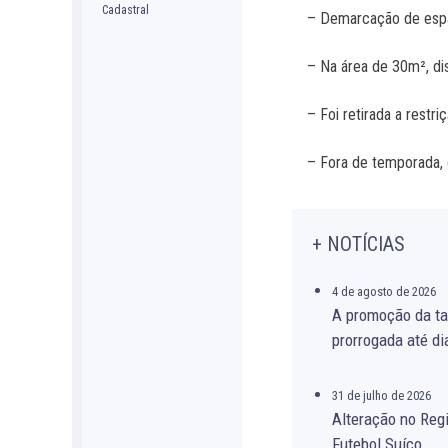
– Demarcação de espaç
– Na área de 30m², dis
– Foi retirada a restr
– Fora de temporada, 
+ NOTÍCIAS
4 de agosto de 2026
A promoção da ta
prorrogada até di
31 de julho de 2026
Alteração no Re
Futebol Suíço.