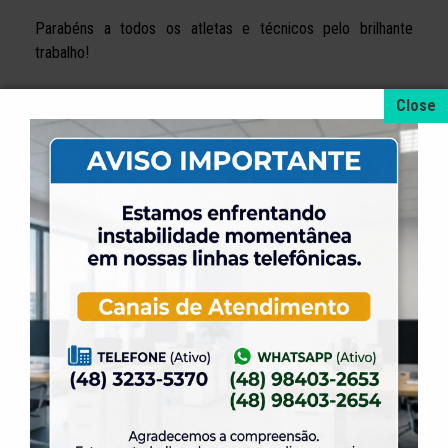
Parabéns a todos os atletas e técnicos pelo brilhante
trabalho!
+ NOTÍCIAS
4 de agosto de 2026
A promoção da taxa de adesão foi prorrogada
até dia 31 de Agosto.
31 de julho de 2026
Dia dos Pais é na ELASE, venha se divertir com
a gente.
31 de julho de 2026
Venha para a Feijoada na ELASE.