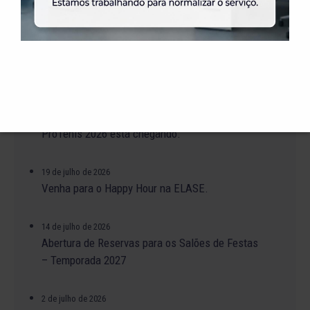
31 de julho de 2026
Alteração no Regimento do Campo de Futebol
Suíço.
23 de julho de 2026
O Torneio de Duplas Masculinas ELASE
PróTênis 2026 está chegando.
19 de julho de 2026
Venha para o Happy Hour na ELASE.
14 de julho de 2026
Abertura de Reservas para os Salões de Festas
– Temporada 2027
2 de julho de 2026