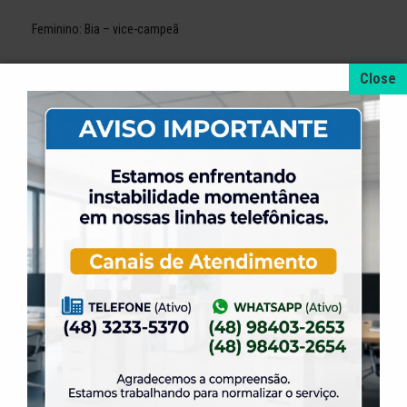
Feminino: Bia – vice-campeã
+ NOTÍCIAS
4 de agosto de 2026
A promoção da taxa de adesão foi prorrogada
até dia 31 de Agosto.
31 de julho de 2026
Dia dos Pais é na ELASE, venha se divertir com
a gente.
31 de julho de 2026
Venha para a Feijoada na ELASE.