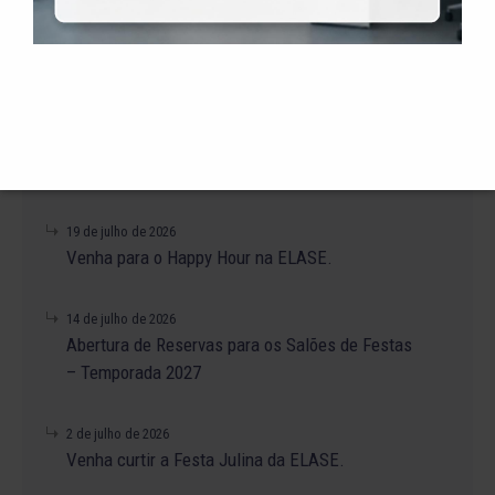
31 de julho de 2026
Alteração no Regimento do Campo de Futebol
Suíço.
23 de julho de 2026
O Torneio de Duplas Masculinas ELASE
PróTênis 2026 está chegando.
19 de julho de 2026
Venha para o Happy Hour na ELASE.
14 de julho de 2026
Abertura de Reservas para os Salões de Festas
– Temporada 2027
2 de julho de 2026
Venha curtir a Festa Julina da ELASE.