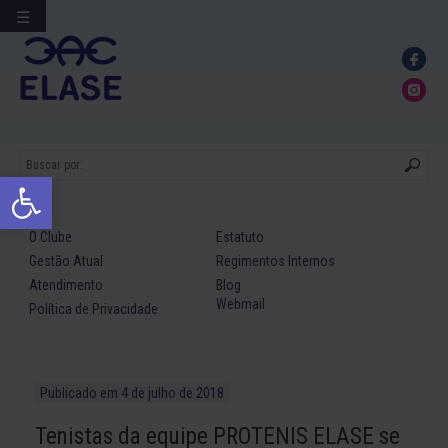
☰
Ir
para
conteúdo
Abrir a barra de ferramentas
O Clube
Estatuto
Gestão Atual
Regimentos Internos
Atendimento
Blog
Webmail
Política de Privacidade
Publicado em
4 de julho de 2018
Tenistas da equipe PROTENIS ELASE se