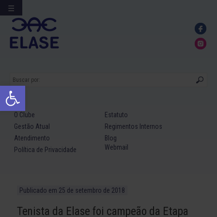
☰
Ir
para
conteúdo
Abrir a barra de ferramentas
O Clube
Estatuto
Gestão Atual
Regimentos Internos
Atendimento
Blog
Webmail
Política de Privacidade
Publicado em
25 de setembro de 2018
Tenista da Elase foi campeão da Etapa