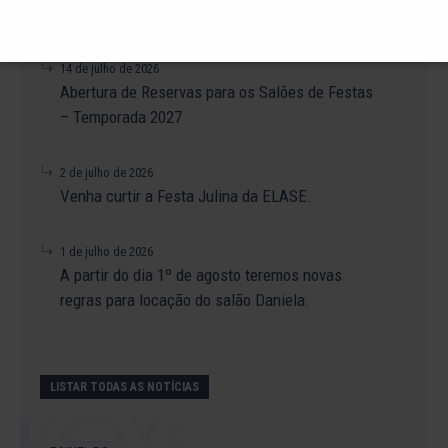
Venha para o Happy Hour na ELASE.
14 de julho de 2026
Abertura de Reservas para os Salões de Festas
– Temporada 2027
2 de julho de 2026
Venha curtir a Festa Julina da ELASE.
1 de julho de 2026
A partir do dia 1º de agosto teremos novas
regras para locação do salão Daniela.
LISTAR TODAS AS NOTÍCIAS