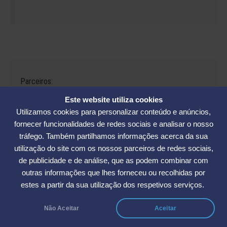
Parceiros:
Este website utiliza cookies
Utilizamos cookies para personalizar conteúdo e anúncios,
fornecer funcionalidades de redes sociais e analisar o nosso
tráfego. Também partilhamos informações acerca da sua
Avenida César Seara, 560 - Florianópolis | Telefones: (48) 3234-2986
utilização do site com os nossos parceiros de redes sociais,
- (48) 3234-2089 - (48) 3233-5370. | E-mail:
elase@elase.com.br
de publicidade e de análise, que as podem combinar com
Sede de Praia: Rua Elke Hering, 70, Barra da Lagoa - Florianópolis |
outras informações que lhes forneceu ou recolhidas por
Telefone 48 3365-5789 | E-mail:
sedepraia@elase.com.br
estes a partir da sua utilização dos respetivos serviços.
Não Aceitar
Aceitar