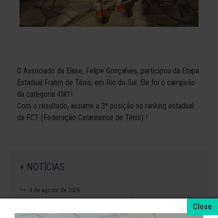
O Associado da Elase, Felipe Gonçalves, participou da Etapa
Estadual Frahm de Tênis, em Rio do Sul. Ele foi o campeão
da categoria 4M1!
Com o resultado, assume a 3ª posição no ranking estadual
da FCT (Federação Catarinense de Tênis) !
+ NOTÍCIAS
4 de agosto de 2026
A promoção da taxa de adesão foi prorrogada
até dia 31 de Agosto.