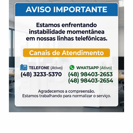
31 de julho de 2026
Dia dos Pais é na ELASE, venha se divertir com
a gente.
31 de julho de 2026
Venha para a Feijoada na ELASE.
31 de julho de 2026
Alteração no Regimento do Campo de Futebol
Suíço.
23 de julho de 2026
O Torneio de Duplas Masculinas ELASE
PróTênis 2026 está chegando.
19 de julho de 2026