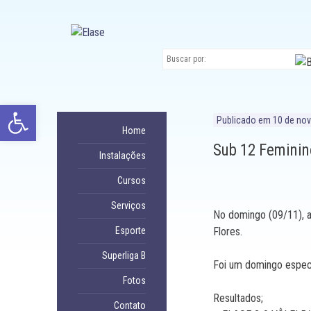
Ir
para
conteúdo
Abrir a barra de ferramentas
Publicado em
10 de no
Home
Sub 12 Feminino
Instalações
Cursos
Serviços
No domingo (09/11), a
Esporte
Flores.
Superliga B
Foi um domingo especi
Fotos
Resultados;
Contato