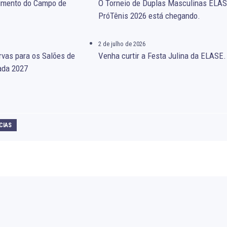
gimento do Campo de
O Torneio de Duplas Masculinas ELA
PróTênis 2026 está chegando.
2 de julho de 2026
rvas para os Salões de
Venha curtir a Festa Julina da ELASE.
ada 2027
CIAS