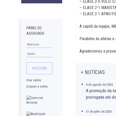
– ELASE 2-0 VÔLEI 
Downloads
– ELASE 2-1 MARIS
– ELASE 2-1 APAV/F
A capitã da equipe, Mil
PAINEL DO
ASSOCIADO
Parabéns às atletas e
Agradecemos a presenç
+ NOTÍCIAS
Criar senha
4 de agosto de 2026
Esqueci a senha
A promoção da ta
prorrogada até di
31 de julho de 2026