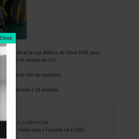
 Campeã Geral da Liga Atlética de Futsal 2008, após
e o último foi empate de 2×2.
u no início do mês de novembro.
ias, 04 derrotas e 03 empates.
31 de julho de 2026
Venha para a Feijoada na ELASE.