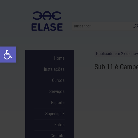
Ir
para
conteúdo
Abrir a barra de ferramentas
Publicado em
27 de no
Home
Sub 11 é Campe
Instalações
Cursos
Serviços
Esporte
Superliga B
Fotos
Contato