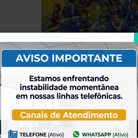
 a equipe de futsal da ELASE, categoria sub 11, conquistou o título de
o, com jogos contra a AABB, no qual o primeiro deu 4×3 para a ELASE, 
já tinham sido campeões no primeiro turno do campeonato, que encerro
arabeniza a excelente campanha de seus atletas, que obtiveram 11 vitór
31 de julho de 2026
xa de adesão foi
Dia dos Pais é na ELASE, venha se
a 31 de Agosto.
divertir com a gente.