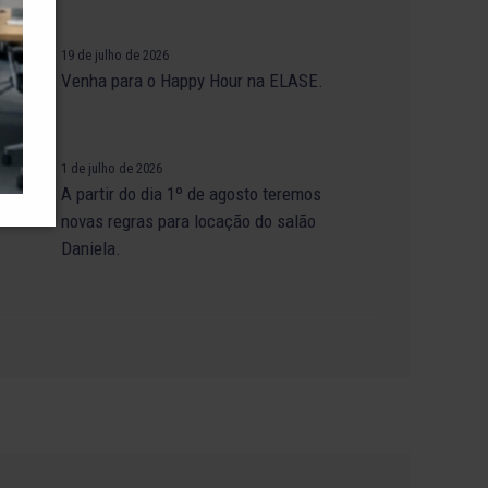
19 de julho de 2026
SE
Venha para o Happy Hour na ELASE.
1 de julho de 2026
A partir do dia 1º de agosto teremos
novas regras para locação do salão
Daniela.