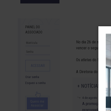
Downloads
PAINEL DO
ASSOCIADO
No dia 26 de novembro,
vencer o segundo turn
Os atletas do Sub 11 
A Diretoria do Clube p
Criar senha
Esqueci a senha
+ NOTÍCIAS
4 de agosto de 2026
A promoção da ta
prorrogada até di