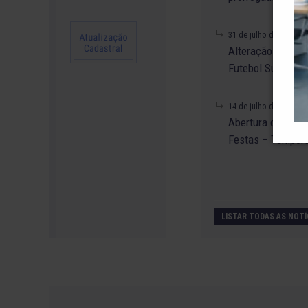
31 de julho de 2026
Alteração no Re
Futebol Suíço.
14 de julho de 2026
Abertura de Rese
Festas – Tempor
LISTAR TODAS AS NOTÍ