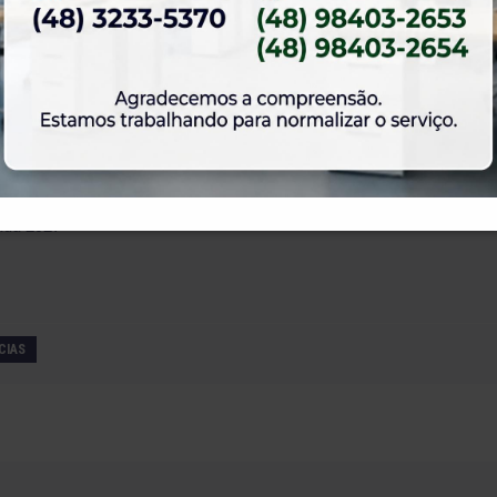
23 de julho de 2026
gimento do Campo de
O Torneio de Duplas Masculinas ELA
PróTênis 2026 está chegando.
2 de julho de 2026
rvas para os Salões de
Venha curtir a Festa Julina da ELASE.
ada 2027
CIAS