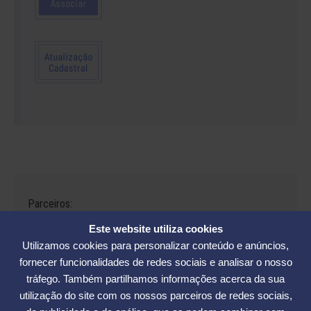
Parceiros:
Este website utiliza cookies
Utilizamos cookies para personalizar conteúdo e anúncios,
fornecer funcionalidades de redes sociais e analisar o nosso
tráfego. Também partilhamos informações acerca da sua
Avenida César Seara, 560 - Florianópolis | Telefones: (48) 3234-2986
utilização do site com os nossos parceiros de redes sociais,
- (48) 3234-2089 - (48) 3233-5370. | E-mail:
elase@elase.com.br