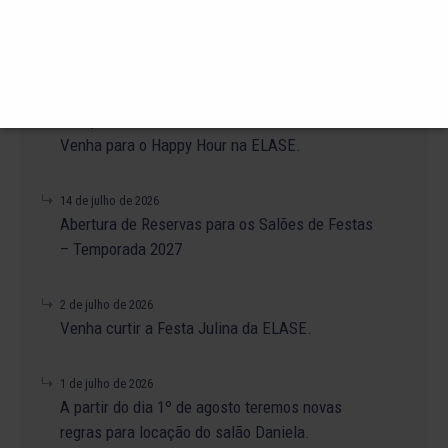
23 de julho de 2026
O Torneio de Duplas Masculinas ELASE
PróTênis 2026 está chegando.
19 de julho de 2026
Venha para o Happy Hour na ELASE.
14 de julho de 2026
Abertura de Reservas para os Salões de Festas
– Temporada 2027
2 de julho de 2026
Venha curtir a Festa Julina da ELASE.
1 de julho de 2026
A partir do dia 1º de agosto teremos novas
regras para locação do salão Daniela.