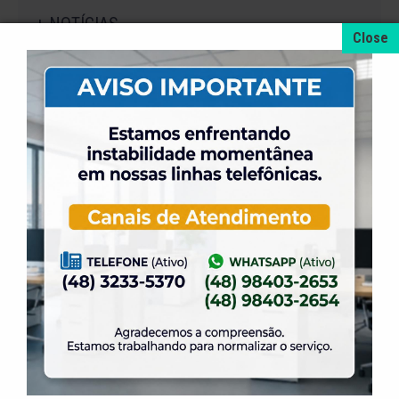
+ NOTÍCIAS
4 de agosto de 2026
A promoção da taxa de adesão foi prorrogada
até dia 31 de Agosto.
31 de julho de 2026
Dia dos Pais é na ELASE, venha se divertir com
a gente.
31 de julho de 2026
Venha para a Feijoada na ELASE.
31 de julho de 2026
Alteração no Regimento do Campo de Futebol
Suíço.