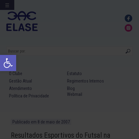
☰
Ir
para
conteúdo
Abrir a barra de ferramentas
O Clube
Estatuto
Gestão Atual
Regimentos Internos
Atendimento
Blog
Webmail
Política de Privacidade
Publicado em
8 de maio de 2007
Resultados Esportivos do Futsal na