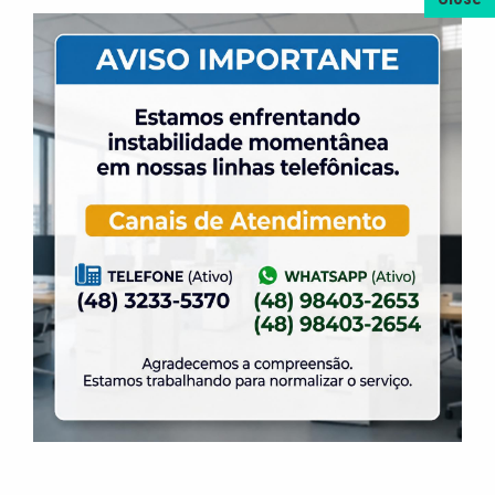
Local: Ginásio Rui Barbosa
04/08/2006
Jogo: ELASE 5 X 2 Spaça/Blu
05/08/2006
Jogo: ELASE 5 X 2 ADC Recriarte/Balneário
Camboriú
05/08/2006