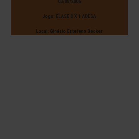
03/08/2006
Jogo: ELASE 8 X 1 ADESA
Local: Ginásio Estefano Becker