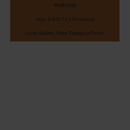
03/08/2006
Jogo: ELASE 7 X 5 Peregrinos
Local: Ginásio Telmo Thompson Flores