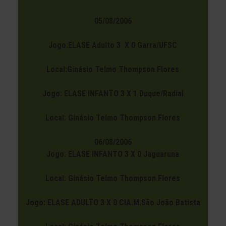
05/08/2006
Jogo:ELASE Adulto 3 X 0 Garra/UFSC
Local:Ginásio Telmo Thompson Flores
Jogo: ELASE INFANTO 3 X 1 Duque/Radial
Local: Ginásio Telmo Thompson Flores
06/08/2006
Jogo: ELASE INFANTO 3 X 0 Jaguaruna
Local: Ginásio Telmo Thompson Flores
Jogo: ELASE ADULTO 3 X 0 CIA.M.São João Batista