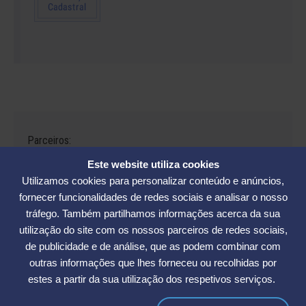
Parceiros:
Este website utiliza cookies
Utilizamos cookies para personalizar conteúdo e anúncios,
fornecer funcionalidades de redes sociais e analisar o nosso
tráfego. Também partilhamos informações acerca da sua
Avenida César Seara, 560 - Florianópolis | Telefones: (48) 3234-2986
utilização do site com os nossos parceiros de redes sociais,
- (48) 3234-2089 - (48) 3233-5370. | E-mail:
elase@elase.com.br
de publicidade e de análise, que as podem combinar com
Sede de Praia: Rua Elke Hering, 70, Barra da Lagoa - Florianópolis |
outras informações que lhes forneceu ou recolhidas por
Telefone 48 3365-5789 | E-mail:
sedepraia@elase.com.br
estes a partir da sua utilização dos respetivos serviços.