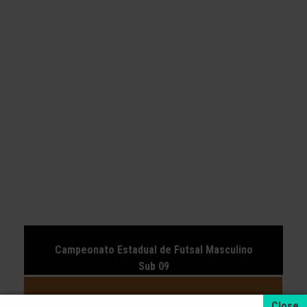
Campeonato Estadual de Futsal Masculino
Sub 09
Cidade: Rio do Sul