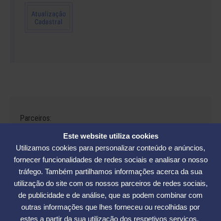
Parceiros:
Este website utiliza cookies
Utilizamos cookies para personalizar conteúdo e anúncios,
fornecer funcionalidades de redes sociais e analisar o nosso
tráfego. Também partilhamos informações acerca da sua
Avenida César Seara, 560 - Florianópolis | Telefones: (48) 3234-2986
utilização do site com os nossos parceiros de redes sociais,
- (48) 3234-2089 - (48) 3233-5370. | E-mail:
elase@elase.com.br
de publicidade e de análise, que as podem combinar com
Sede de Praia: Rua Elke Hering, 70, Barra da Lagoa - Florianópolis |
outras informações que lhes forneceu ou recolhidas por
Telefone 48 3365-5789 | E-mail:
sedepraia@elase.com.br
estes a partir da sua utilização dos respetivos serviços.