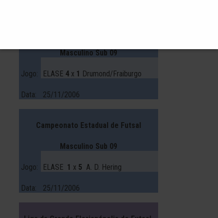
Data:
24/11/2006
Campeonato Estadual de Futsal
Masculino Sub 09
Jogo:
ELASE
4
x
1
Drumond/Fraiburgo
Data:
25/11/2006
Campeonato Estadual de Futsal
Masculino Sub 09
Jogo:
ELASE
1
x
5
A. D. Hering
Data:
25/11/2006