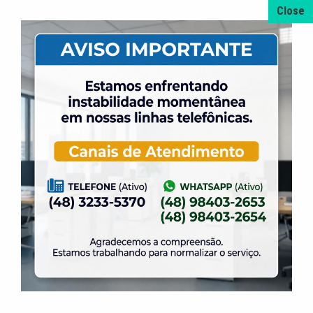
Jogo:
ELASE
6
x
2
LIC
Data:
20/11/2006
Liga da Grande Florianópolis de Futsal
Masculino Sub 09
Jogo:
ELASE
16
x
3
AABB
Data:
22/11/2006
Campeonato Estadual de Futsal
Masculino Sub 09
Jogo:
ELASE
6
x
2
APTI/Chapecó