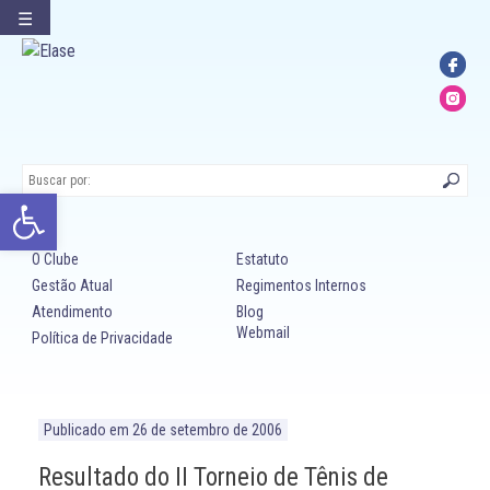
☰
Ir
para
conteúdo
Abrir a barra de ferramentas
O Clube
Estatuto
Gestão Atual
Regimentos Internos
Atendimento
Blog
Webmail
Política de Privacidade
Publicado em
26 de setembro de 2006
Resultado do II Torneio de Tênis de