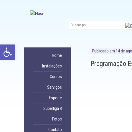
Ir
para
conteúdo
Abrir a barra de ferramentas
Publicado em
14 de ag
Home
Programação Es
Instalações
Cursos
Serviços
Esporte
Superliga B
Fotos
Contato