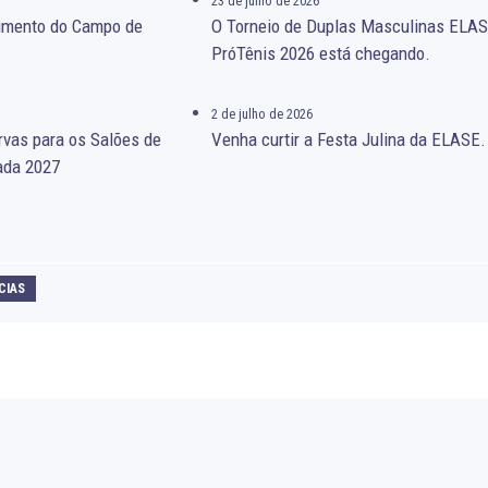
23 de julho de 2026
gimento do Campo de
O Torneio de Duplas Masculinas ELA
PróTênis 2026 está chegando.
2 de julho de 2026
rvas para os Salões de
Venha curtir a Festa Julina da ELASE.
ada 2027
CIAS