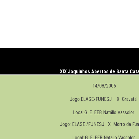
XIX Joguinhos Abertos de Santa Cata
14/08/2006
Jogo:ELASE/FUNESJ X Gravatal
Local:G. E. EEB Natálio Vassoler
Jogo: ELASE /FUNESJ X Morro da Fu
Local: G. E. EEB Natálio Vassoler