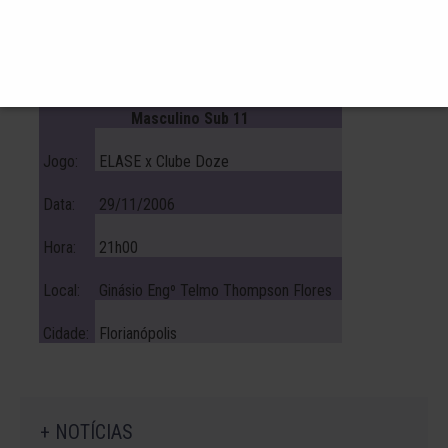
Cidade:
Florianópolis
Liga da Grande Florianópolis de Futsal
Masculino Sub 11
Jogo:
ELASE x Clube Doze
Data:
29/11/2006
Hora:
21h00
Local:
Ginásio Engº Telmo Thompson Flores
Cidade:
Florianópolis
+ NOTÍCIAS