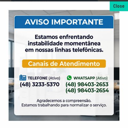
Data:
28/11/2006
Hora:
19h30
Local:
Ginásio da AABB
Cidade:
Florianópolis
Liga de Futsal da Grande Florianopolis
Masculino Sub 09
Jogo:
ELASE x LIC
Data:
30/11/2006
Hora:
20h30
Local:
Ginásio da AABB