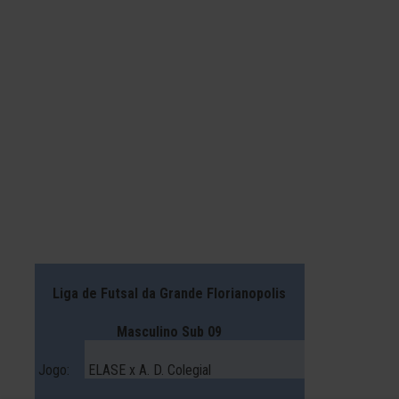
Liga de Futsal da Grande Florianopolis
Masculino Sub 09
Jogo:
ELASE x A. D. Colegial