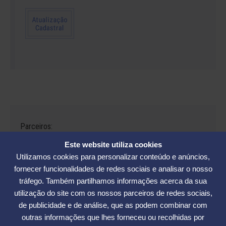
Parceiros:
Este website utiliza cookies
Utilizamos cookies para personalizar conteúdo e anúncios,
fornecer funcionalidades de redes sociais e analisar o nosso
tráfego. Também partilhamos informações acerca da sua
Avenida César Seara, 560 - Florianópolis | Telefones: (48) 3234-2986
utilização do site com os nossos parceiros de redes sociais,
- (48) 3234-2089 - (48) 3233-5370. | E-mail:
elase@elase.com.br
de publicidade e de análise, que as podem combinar com
Sede de Praia: Rua Elke Hering, 70, Barra da Lagoa - Florianópolis |
outras informações que lhes forneceu ou recolhidas por
Telefone 48 3365-5789 | E-mail:
sedepraia@elase.com.br